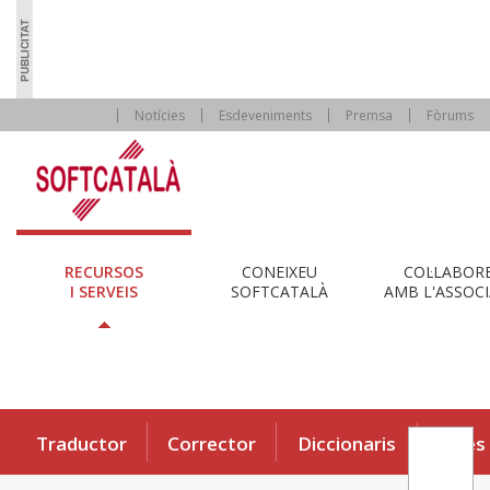
Notícies
Esdeveniments
Premsa
Fòrums
RECURSOS
CONEIXEU
COL·LABOR
I SERVEIS
SOFTCATALÀ
AMB L'ASSOCI
Traductor
Corrector
Diccionaris
Eines