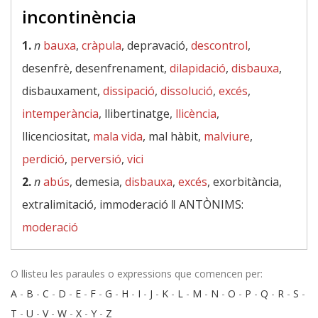
incontinència
1.
n
bauxa
,
cràpula
, depravació,
descontrol
,
desenfrè, desenfrenament,
dilapidació
,
disbauxa
,
disbauxament,
dissipació
,
dissolució
,
excés
,
intemperància
, llibertinatge,
llicència
,
llicenciositat,
mala vida
, mal hàbit,
malviure
,
perdició
,
perversió
,
vici
2.
n
abús
, demesia,
disbauxa
,
excés
, exorbitància,
extralimitació, immoderació ‖
ANTÒNIMS:
moderació
O llisteu les paraules o expressions que comencen per:
A
-
B
-
C
-
D
-
E
-
F
-
G
-
H
-
I
-
J
-
K
-
L
-
M
-
N
-
O
-
P
-
Q
-
R
-
S
-
T
-
U
-
V
-
W
-
X
-
Y
-
Z