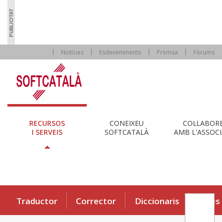
Notícies
Esdeveniments
Premsa
Fòrums
RECURSOS
CONEIXEU
COL·LABOR
I SERVEIS
SOFTCATALÀ
AMB L'ASSOCI
Traductor
Corrector
Diccionaris
Eines