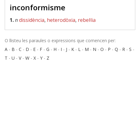
inconformisme
1.
n
dissidència
,
heterodòxia
,
rebel·lia
O llisteu les paraules o expressions que comencen per:
A
-
B
-
C
-
D
-
E
-
F
-
G
-
H
-
I
-
J
-
K
-
L
-
M
-
N
-
O
-
P
-
Q
-
R
-
S
-
T
-
U
-
V
-
W
-
X
-
Y
-
Z