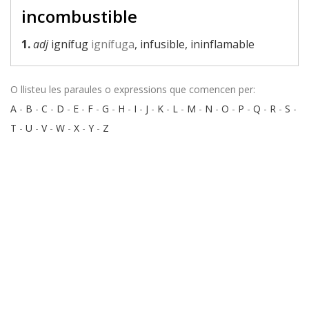
incombustible
1.
adj
ignífug
ignífuga
, infusible, ininflamable
O llisteu les paraules o expressions que comencen per:
A
-
B
-
C
-
D
-
E
-
F
-
G
-
H
-
I
-
J
-
K
-
L
-
M
-
N
-
O
-
P
-
Q
-
R
-
S
-
T
-
U
-
V
-
W
-
X
-
Y
-
Z