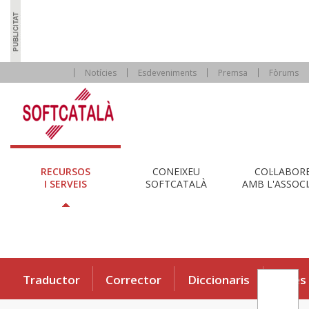
Notícies
Esdeveniments
Premsa
Fòrums
RECURSOS
CONEIXEU
COL·LABOR
I SERVEIS
SOFTCATALÀ
AMB L'ASSOCI
Traductor
Corrector
Diccionaris
Eines