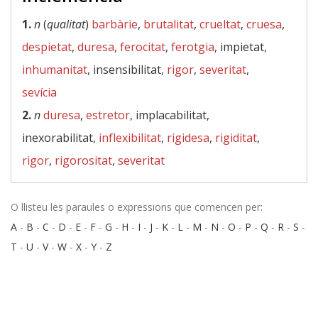
1.
n
(
qualitat
)
barbàrie
,
brutalitat
,
crueltat
,
cruesa
,
despietat
,
duresa
,
ferocitat
,
ferotgia
, impietat,
inhumanitat
, insensibilitat,
rigor
,
severitat
,
sevícia
2.
n
duresa
,
estretor
, implacabilitat,
inexorabilitat,
inflexibilitat
,
rigidesa
,
rigiditat
,
rigor
,
rigorositat
,
severitat
O llisteu les paraules o expressions que comencen per:
A
-
B
-
C
-
D
-
E
-
F
-
G
-
H
-
I
-
J
-
K
-
L
-
M
-
N
-
O
-
P
-
Q
-
R
-
S
-
T
-
U
-
V
-
W
-
X
-
Y
-
Z