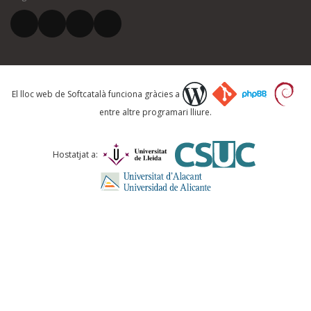
El vostre correu electrònic *
Què proposeu?
El lloc web de Softcatalà funciona gràcies a
entre altre programari lliure.
Comentari *
Hostatjat a:
ENVIA