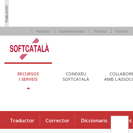
Notícies
Esdeveniments
Premsa
Fòrums
RECURSOS
CONEIXEU
COL·LABOR
I SERVEIS
SOFTCATALÀ
AMB L'ASSOCI
Traductor
Corrector
Diccionaris
Eines