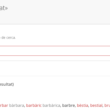
zat»
ó de cerca.
esultat)
rbar
bàrbara
,
barbàric
barbàrica
, barbre,
bèstia
,
bestial
,
br