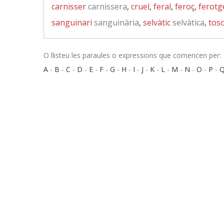
carnisser
carnissera
,
cruel
,
feral
,
feroç
,
ferotg
sanguinari
sanguinària
,
selvàtic
selvàtica
,
tosc
O llisteu les paraules o expressions que comencen per:
A
-
B
-
C
-
D
-
E
-
F
-
G
-
H
-
I
-
J
-
K
-
L
-
M
-
N
-
O
-
P
-