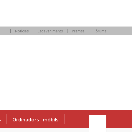
Notícies
Esdeveniments
Premsa
Fòrums
s
Ordinadors i mòbils