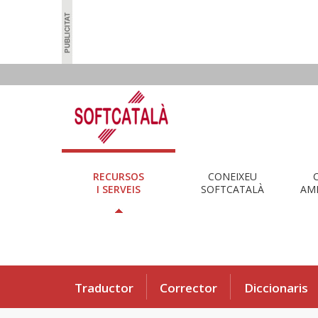
RECURSOS
CONEIXEU
I SERVEIS
SOFTCATALÀ
AMB
Traductor
Corrector
Diccionaris