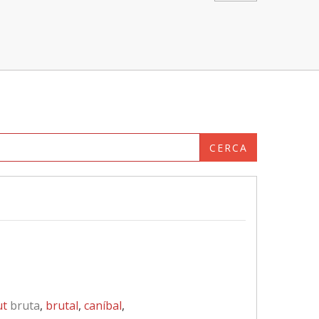
CERCA
ut
bruta
,
brutal
,
caníbal
,