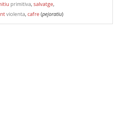
itiu
primitiva
,
salvatge
,
ent
violenta
,
cafre
(
pejoratiu
)