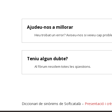
Ajudeu-nos a millorar
Heu trobat un error? Aviseu-nos si veieu cap prob
Teniu algun dubte?
Al fòrum resolem totes les qüestions.
Diccionari de sinònims de Softcatalà –
Presentació i crè