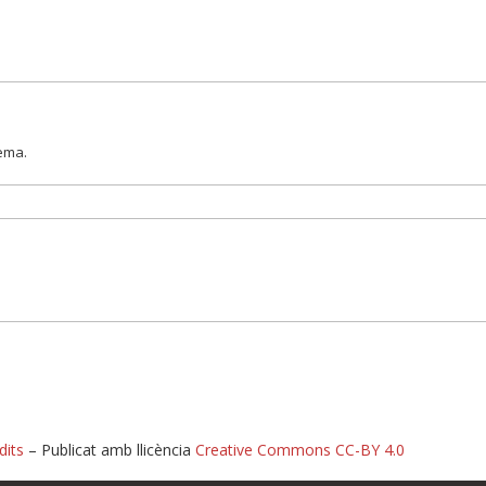
lema.
dits
– Publicat amb llicència
Creative Commons CC-BY 4.0