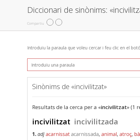
Diccionari de sinònims: «incivilit
Compartiu
Introduïu la paraula que voleu cercar i feu clic en el bot
Sinònims de «incivilitzat»
Resultats de la cerca per a «
incivilitzat
» (1 r
incivilitzat
incivilitzada
1.
adj
acarnissat
acarnissada
,
animal
,
atroç
,
bà