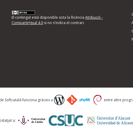
nformeu d'errors
El contingut està disponible sota la llicència
Atribució -
CompartirIgual 4.0
si no s'indica el contrari.
mps següents i descriviu quina és la millora que
 de Softcatalà funciona gràcies a
entre altre progra
statjat a: