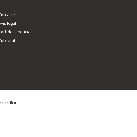
Contacte
Avís legal
Codi de conducta
Publicitat
mari lliure.