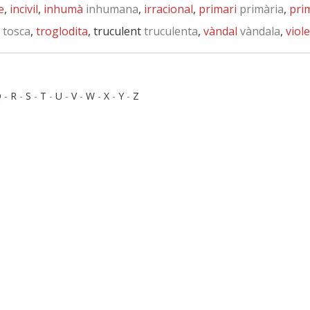
e
,
incivil
,
inhumà
inhumana
,
irracional
,
primari
primària
,
prim
tosca
,
troglodita
, truculent
truculenta
,
vàndal
vàndala
,
viol
Q
-
R
-
S
-
T
-
U
-
V
-
W
-
X
-
Y
-
Z