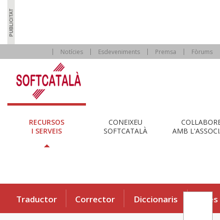
Notícies
Esdeveniments
Premsa
Fòrums
RECURSOS
CONEIXEU
COL·LABOR
I SERVEIS
SOFTCATALÀ
AMB L'ASSOCI
Traductor
Corrector
Diccionaris
Eines