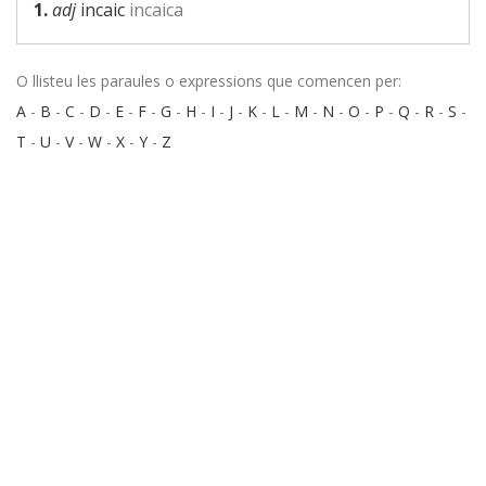
1.
adj
incaic
incaica
O llisteu les paraules o expressions que comencen per:
A
-
B
-
C
-
D
-
E
-
F
-
G
-
H
-
I
-
J
-
K
-
L
-
M
-
N
-
O
-
P
-
Q
-
R
-
S
-
T
-
U
-
V
-
W
-
X
-
Y
-
Z