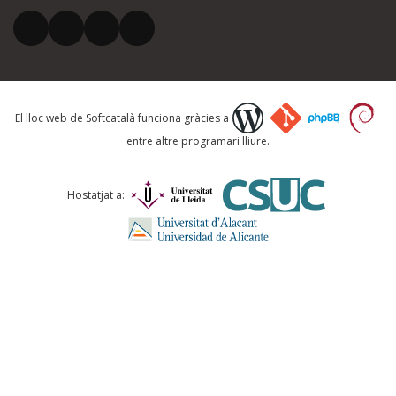
El vostre correu electrònic *
Què proposeu?
El lloc web de Softcatalà funciona gràcies a
entre altre programari lliure.
Comentari *
Hostatjat a:
ENVIA