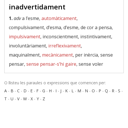
inadvertidament
1.
adv
a l’esme,
automàticament
,
compulsivament, d’esma, d’esme, de cor a pensa,
impulsivament
, inconscientment, instintivament,
involuntàriament,
irreflexivament
,
maquinalment,
mecànicament
, per inèrcia, sense
pensar,
sense pensar-s’hi gaire
, sense voler
O llisteu les paraules o expressions que comencen per:
A
-
B
-
C
-
D
-
E
-
F
-
G
-
H
-
I
-
J
-
K
-
L
-
M
-
N
-
O
-
P
-
Q
-
R
-
S
-
T
-
U
-
V
-
W
-
X
-
Y
-
Z