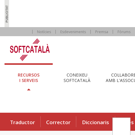
Notícies
Esdeveniments
Premsa
Fòrums
RECURSOS
CONEIXEU
COL·LABOR
I SERVEIS
SOFTCATALÀ
AMB L'ASSOCI
Traductor
Corrector
Diccionaris
Eines