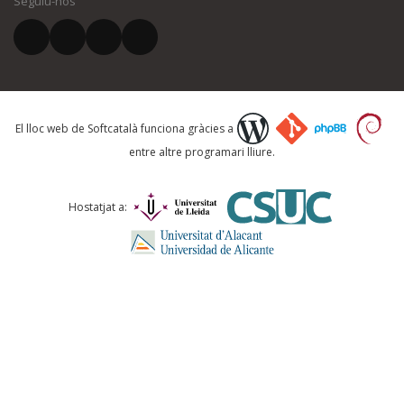
Seguiu-nos
El vostre correu electrònic *
Què proposeu?
El lloc web de Softcatalà funciona gràcies a
entre altre programari lliure.
Comentari *
Hostatjat a: