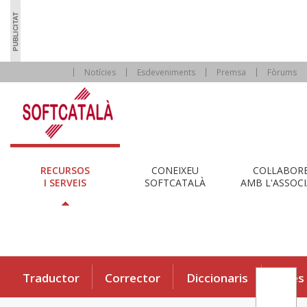
Notícies
Esdeveniments
Premsa
Fòrums
RECURSOS
CONEIXEU
COL·LABOR
I SERVEIS
SOFTCATALÀ
AMB L'ASSOCI
Traductor
Corrector
Diccionaris
Eines