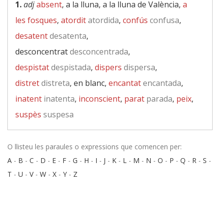
1.
adj
absent
, a la lluna, a la lluna de València,
a
les fosques
,
atordit
atordida
,
confús
confusa
,
desatent
desatenta
,
desconcentrat
desconcentrada
,
despistat
despistada
,
dispers
dispersa
,
distret
distreta
, en blanc,
encantat
encantada
,
inatent
inatenta
,
inconscient
,
parat
parada
,
peix
,
suspès
suspesa
O llisteu les paraules o expressions que comencen per:
A
-
B
-
C
-
D
-
E
-
F
-
G
-
H
-
I
-
J
-
K
-
L
-
M
-
N
-
O
-
P
-
Q
-
R
-
S
-
T
-
U
-
V
-
W
-
X
-
Y
-
Z