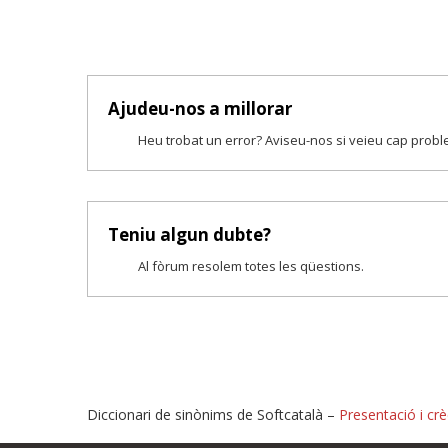
Ajudeu-nos a millorar
Heu trobat un error? Aviseu-nos si veieu cap prob
Teniu algun dubte?
Al fòrum resolem totes les qüestions.
Diccionari de sinònims de Softcatalà –
Presentació i crè