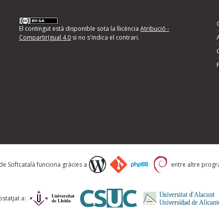
nformeu d'errors
El contingut està disponible sota la llicència
Atribució -
CompartirIgual 4.0
si no s'indica el contrari.
mps següents i descriviu quina és la millora que
 de Softcatalà funciona gràcies a
entre altre progra
statjat a: