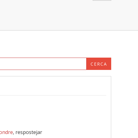
CERCA
ondre
, respostejar