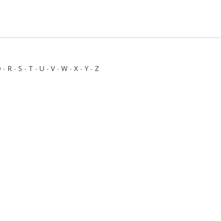
Q
-
R
-
S
-
T
-
U
-
V
-
W
-
X
-
Y
-
Z