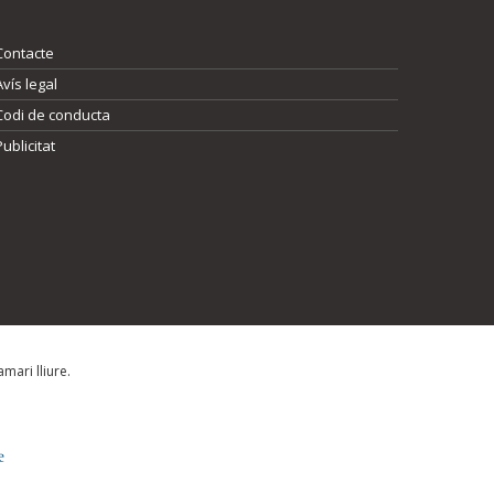
Contacte
Avís legal
Codi de conducta
Publicitat
mari lliure.