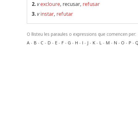
2.
v
excloure
, recusar,
refusar
3.
v
instar
,
refutar
O llisteu les paraules o expressions que comencen per:
A
-
B
-
C
-
D
-
E
-
F
-
G
-
H
-
I
-
J
-
K
-
L
-
M
-
N
-
O
-
P
-