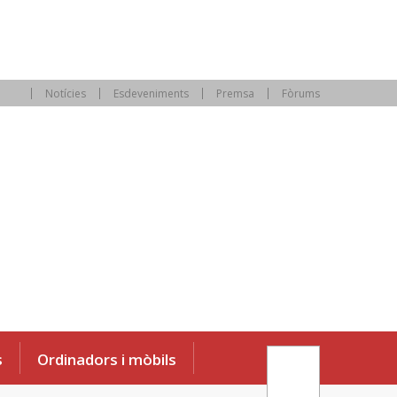
Notícies
Esdeveniments
Premsa
Fòrums
s
Ordinadors i mòbils