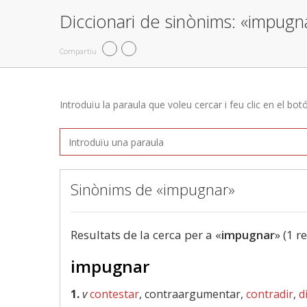
Diccionari de sinònims: «impugn
Compartiu
Introduïu la paraula que voleu cercar i feu clic en el bot
Sinònims de «impugnar»
Resultats de la cerca per a «
impugnar
» (1 r
impugnar
1.
v
contestar
, contraargumentar,
contradir
,
d