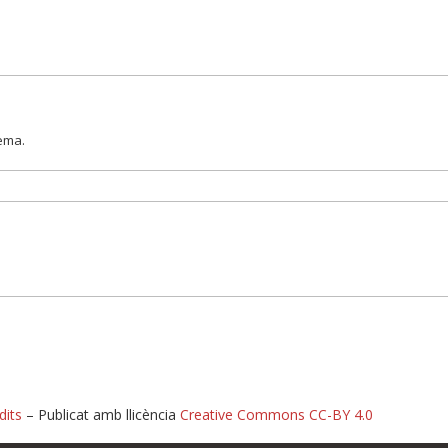
lema.
dits
– Publicat amb llicència
Creative Commons CC-BY 4.0