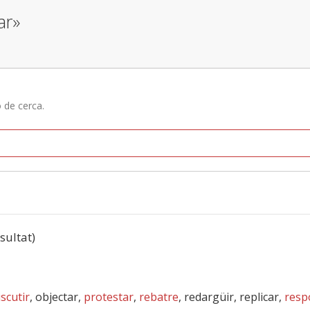
ar»
ó de cerca.
esultat)
iscutir
, objectar,
protestar
,
rebatre
, redargüir, replicar,
resp