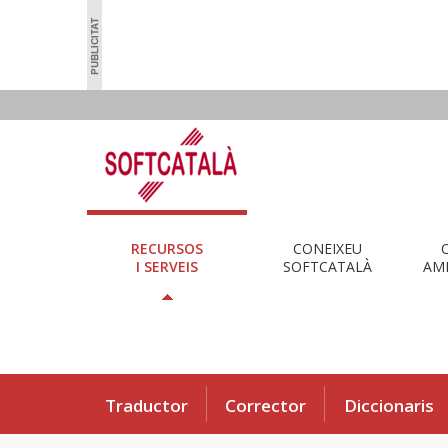
RECURSOS
CONEIXEU
I SERVEIS
SOFTCATALÀ
AMB
Traductor
Corrector
Diccionaris