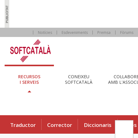
Notícies
Esdeveniments
Premsa
Fòrums
RECURSOS
CONEIXEU
COL·LABOR
I SERVEIS
SOFTCATALÀ
AMB L'ASSOCI
Traductor
Corrector
Diccionaris
Eines