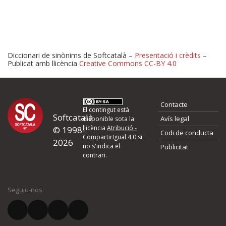
Diccionari de sinònims de Softcatalà –
Presentació i crèdits
–
Publicat amb llicència
Creative Commons CC-BY 4.0
Proposeu-nos millores o 
Contacte
d'errors
El contingut està
Softcatalà
Avís legal
disponible sota la
llicència
Atribució -
© 1998-
Codi de conducta
Si heu trobat un error o voleu proposar alguna millora, ompliu els ca
CompartirIgual 4.0
si
2026
quina és la millora que proposeu o l'error del qual voleu informar-no
no s'indica el
Publicitat
contrari.
El vostre nom *
Seguiu-nos
El vostre correu electrònic *