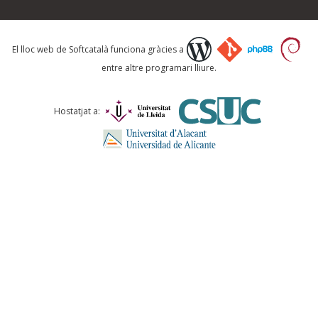
Què proposeu?
El lloc web de Softcatalà funciona gràcies a
entre altre programari lliure.
Comentari *
Hostatjat a:
ENVIA