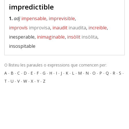
impredictible
1.
adj
impensable
,
imprevisible
,
improvís
improvisa
,
inaudit
inaudita
,
increïble
,
inesperable,
inimaginable
,
insòlit
insòlita
,
insospitable
O llisteu les paraules o expressions que comencen per:
A
-
B
-
C
-
D
-
E
-
F
-
G
-
H
-
I
-
J
-
K
-
L
-
M
-
N
-
O
-
P
-
Q
-
R
-
S
-
T
-
U
-
V
-
W
-
X
-
Y
-
Z