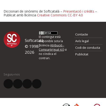
Diccionari de sinònims de Softcatalà –
Presentació i crèdits
–
Publicat amb llicència
Creative Commons CC-BY 4.0
Proposeu-nos millores o 
Contacte
d'errors
El contingut està
Softcatalà
Avís legal
disponible sota la
llicència
Atribució -
© 1998-
Codi de conducta
Si heu trobat un error o voleu proposar alguna millora, ompliu els ca
CompartirIgual 4.0
si
2026
quina és la millora que proposeu o l'error del qual voleu informar-no
no s'indica el
Publicitat
contrari.
El vostre nom *
Seguiu-nos
El vostre correu electrònic *