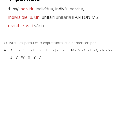
1.
adj
individu
indivídua
, indivís
indivisa
,
indivisible
,
u
,
un
, unitari
unitària
‖
ANTÒNIMS:
divisible
,
vari
vària
O llisteu les paraules o expressions que comencen per:
A
-
B
-
C
-
D
-
E
-
F
-
G
-
H
-
I
-
J
-
K
-
L
-
M
-
N
-
O
-
P
-
Q
-
R
-
S
-
T
-
U
-
V
-
W
-
X
-
Y
-
Z