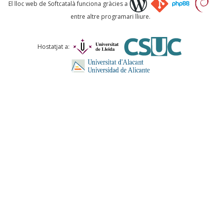
Què proposeu?
El lloc web de Softcatalà funciona gràcies a
entre altre programari lliure.
Comentari *
Hostatjat a:
ENVIA