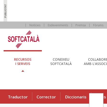
Notícies
Esdeveniments
Premsa
Fòrums
RECURSOS
CONEIXEU
COL·LABOR
I SERVEIS
SOFTCATALÀ
AMB L'ASSOCI
Traductor
Corrector
Diccionaris
Eines