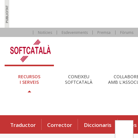
Notícies
Esdeveniments
Premsa
Fòrums
RECURSOS
CONEIXEU
COL·LABOR
I SERVEIS
SOFTCATALÀ
AMB L'ASSOCI
Traductor
Corrector
Diccionaris
Eines