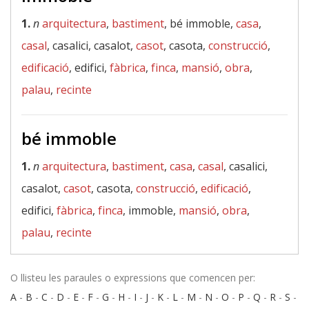
1.
n
arquitectura
,
bastiment
, bé immoble,
casa
,
casal
, casalici, casalot,
casot
, casota,
construcció
,
edificació
, edifici,
fàbrica
,
finca
,
mansió
,
obra
,
palau
,
recinte
bé immoble
1.
n
arquitectura
,
bastiment
,
casa
,
casal
, casalici,
casalot,
casot
, casota,
construcció
,
edificació
,
edifici,
fàbrica
,
finca
, immoble,
mansió
,
obra
,
palau
,
recinte
O llisteu les paraules o expressions que comencen per:
A
-
B
-
C
-
D
-
E
-
F
-
G
-
H
-
I
-
J
-
K
-
L
-
M
-
N
-
O
-
P
-
Q
-
R
-
S
-