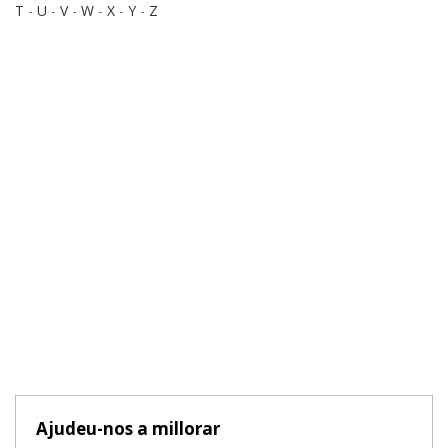
T
-
U
-
V
-
W
-
X
-
Y
-
Z
Ajudeu-nos a millorar