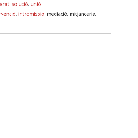
arat
,
solució
,
unió
rvenció
,
intromissió
, mediació, mitjanceria,