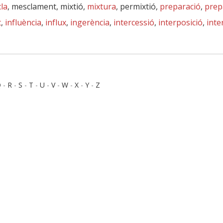
la
, mesclament, mixtió,
mixtura
, permixtió,
preparació
,
prep
t
,
influència
,
influx
,
ingerència
,
intercessió
,
interposició
,
inte
Q
-
R
-
S
-
T
-
U
-
V
-
W
-
X
-
Y
-
Z