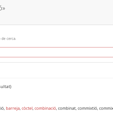
ó»
ó de cerca.
sultat)
ió,
barreja
,
còctel
,
combinació
, combinat, commixtió, commi