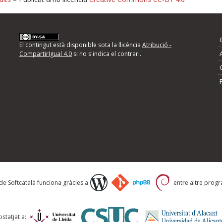
nformeu d'errors
El contingut està disponible sota la llicència
Atribució -
CompartirIgual 4.0
si no s'indica el contrari.
mps següents i descriviu quina és la millora que
 de Softcatalà funciona gràcies a
entre altre progra
statjat a: