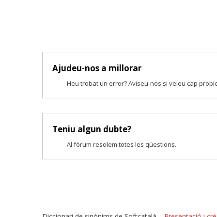
Ajudeu-nos a millorar
Heu trobat un error? Aviseu-nos si veieu cap prob
Teniu algun dubte?
Al fòrum resolem totes les qüestions.
Diccionari de sinònims de Softcatalà –
Presentació i crè