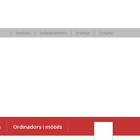
Notícies
Esdeveniments
Premsa
Fòrums
s
Ordinadors i mòbils