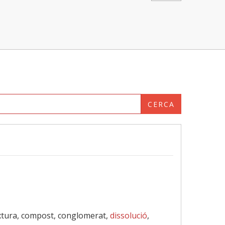
CERCA
xtura, compost, conglomerat,
dissolució
,