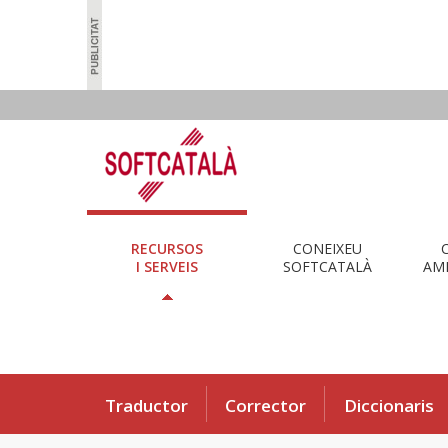
RECURSOS
CONEIXEU
I SERVEIS
SOFTCATALÀ
AMB
Traductor
Corrector
Diccionaris