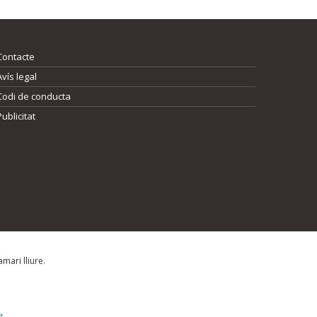
Contacte
Avís legal
Codi de conducta
Publicitat
mari lliure.