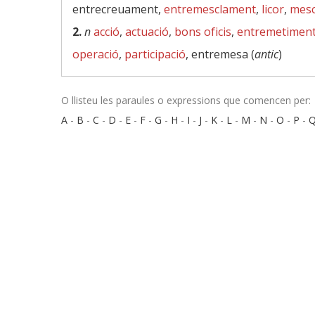
entrecreuament,
entremesclament
,
licor
,
mesc
2.
n
acció
,
actuació
,
bons oficis
,
entremetimen
operació
,
participació
, entremesa (
antic
)
O llisteu les paraules o expressions que comencen per:
A
-
B
-
C
-
D
-
E
-
F
-
G
-
H
-
I
-
J
-
K
-
L
-
M
-
N
-
O
-
P
-