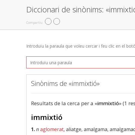
Diccionari de sinònims: «immixti
Compartiu
Introduïu la paraula que voleu cercar i feu clic en el bot
Sinònims de «immixtió»
Resultats de la cerca per a «
immixtió
» (1 re
immixtió
1.
n
aglomerat
, aliatge, amalgama, amalgamac