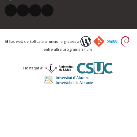
El vostre correu electrònic *
Què proposeu?
El lloc web de Softcatalà funciona gràcies a
entre altre programari lliure.
Comentari *
Hostatjat a:
ENVIA