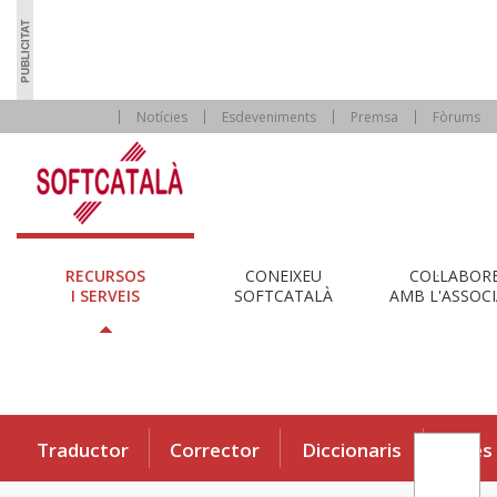
Notícies
Esdeveniments
Premsa
Fòrums
RECURSOS
CONEIXEU
COL·LABOR
I SERVEIS
SOFTCATALÀ
AMB L'ASSOCI
Traductor
Corrector
Diccionaris
Eines