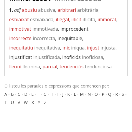
1.
adj
abusiu
abusiva
,
arbitrari
arbitrària
,
esbiaixat
esbiaixada
,
il·legal
,
il·lícit
il·lícita
,
immoral
,
immotivat
immotivada
, improcedent,
incorrecte
incorrecta
, inequitable,
inequitatiu
inequitativa
,
inic
iniqua
,
injust
injusta
,
injustificat
injustificada
, inoficiós
inoficiosa
,
lleoní
lleonina
,
parcial
,
tendenciós
tendenciosa
O llisteu les paraules o expressions que comencen per:
A
-
B
-
C
-
D
-
E
-
F
-
G
-
H
-
I
-
J
-
K
-
L
-
M
-
N
-
O
-
P
-
Q
-
R
-
S
-
T
-
U
-
V
-
W
-
X
-
Y
-
Z