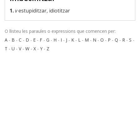
1.
v
estupiditzar, idiotitzar
O llisteu les paraules o expressions que comencen per:
A
-
B
-
C
-
D
-
E
-
F
-
G
-
H
-
I
-
J
-
K
-
L
-
M
-
N
-
O
-
P
-
Q
-
R
-
S
-
T
-
U
-
V
-
W
-
X
-
Y
-
Z