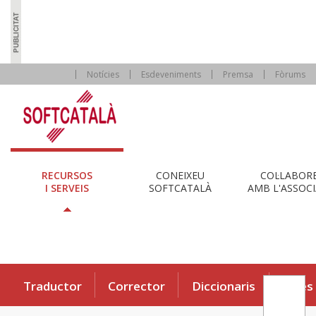
Notícies
Esdeveniments
Premsa
Fòrums
RECURSOS
CONEIXEU
COL·LABOR
I SERVEIS
SOFTCATALÀ
AMB L'ASSOCI
Traductor
Corrector
Diccionaris
Eines