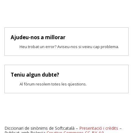
Ajudeu-nos a millorar
Heu trobat un error? Aviseu-nos si veieu cap problema.
Teniu algun dubte?
Al fòrum resolem totes les qüestions.
Diccionari de sinònims de Softcatalà –
Presentació i crèdits
–
Publicat amb llicència
Creative Commons CC-BY 4.0