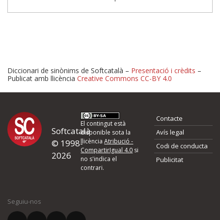
Diccionari de sinònims de Softcatalà –
Presentació i crèdits
–
Publicat amb llicència
Creative Commons CC-BY 4.0
Proposeu-nos millores o 
Contacte
d'errors
El contingut està
Softcatalà
Avís legal
disponible sota la
llicència
Atribució -
© 1998-
Codi de conducta
Si heu trobat un error o voleu proposar alguna millora, ompliu els ca
CompartirIgual 4.0
si
2026
quina és la millora que proposeu o l'error del qual voleu informar-no
no s'indica el
Publicitat
contrari.
El vostre nom *
Seguiu-nos