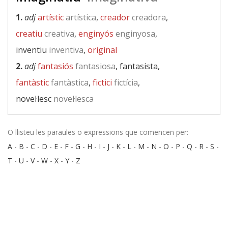
1.
adj
artístic
artística
,
creador
creadora
,
creatiu
creativa
,
enginyós
enginyosa
,
inventiu
inventiva
,
original
2.
adj
fantasiós
fantasiosa
, fantasista,
fantàstic
fantàstica
,
fictici
fictícia
,
novel·lesc
novel·lesca
O llisteu les paraules o expressions que comencen per:
A
-
B
-
C
-
D
-
E
-
F
-
G
-
H
-
I
-
J
-
K
-
L
-
M
-
N
-
O
-
P
-
Q
-
R
-
S
-
T
-
U
-
V
-
W
-
X
-
Y
-
Z