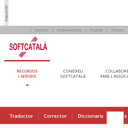
Notícies
Esdeveniments
Premsa
Fòrums
RECURSOS
CONEIXEU
COL·LABOR
I SERVEIS
SOFTCATALÀ
AMB L'ASSOCI
Traductor
Corrector
Diccionaris
Eines