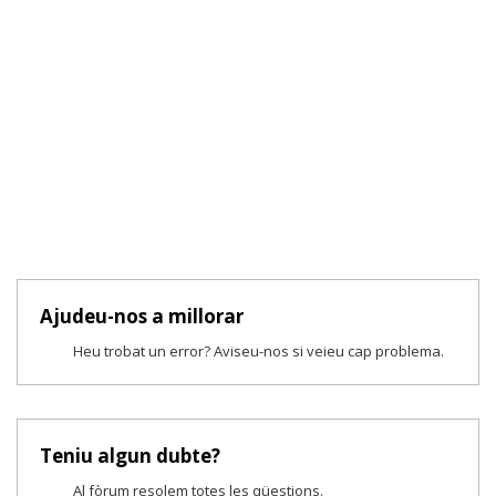
Ajudeu-nos a millorar
Heu trobat un error? Aviseu-nos si veieu cap problema.
Teniu algun dubte?
Al fòrum resolem totes les qüestions.