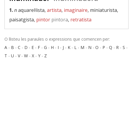
1.
n
aquarel·lista,
artista
,
imaginaire
, miniaturista,
paisatgista,
pintor
pintora
,
retratista
O llisteu les paraules o expressions que comencen per:
A
-
B
-
C
-
D
-
E
-
F
-
G
-
H
-
I
-
J
-
K
-
L
-
M
-
N
-
O
-
P
-
Q
-
R
-
S
-
T
-
U
-
V
-
W
-
X
-
Y
-
Z