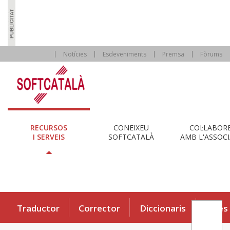
Notícies
Esdeveniments
Premsa
Fòrums
RECURSOS
CONEIXEU
COL·LABOR
I SERVEIS
SOFTCATALÀ
AMB L'ASSOCI
Traductor
Corrector
Diccionaris
Eines