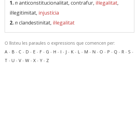
1.
n
anticonstitucionalitat, contrafur,
il·legalitat
,
il·legitimitat,
injustícia
2.
n
clandestinitat,
il·legalitat
O llisteu les paraules o expressions que comencen per:
A
-
B
-
C
-
D
-
E
-
F
-
G
-
H
-
I
-
J
-
K
-
L
-
M
-
N
-
O
-
P
-
Q
-
R
-
S
-
T
-
U
-
V
-
W
-
X
-
Y
-
Z