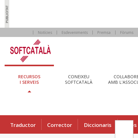
Notícies
Esdeveniments
Premsa
Fòrums
RECURSOS
CONEIXEU
COL·LABOR
I SERVEIS
SOFTCATALÀ
AMB L'ASSOCI
Traductor
Corrector
Diccionaris
Eines