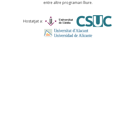
entre altre programari lliure.
Comentari *
Hostatjat a:
ENVIA