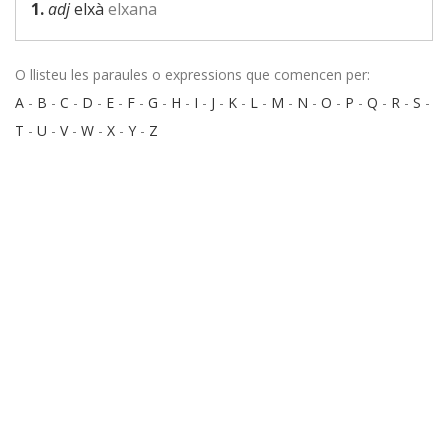
1.
adj
elxà
elxana
O llisteu les paraules o expressions que comencen per:
A
-
B
-
C
-
D
-
E
-
F
-
G
-
H
-
I
-
J
-
K
-
L
-
M
-
N
-
O
-
P
-
Q
-
R
-
S
-
T
-
U
-
V
-
W
-
X
-
Y
-
Z