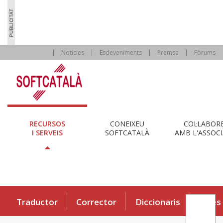
Notícies
Esdeveniments
Premsa
Fòrums
RECURSOS
CONEIXEU
COL·LABOR
I SERVEIS
SOFTCATALÀ
AMB L'ASSOCI
Traductor
Corrector
Diccionaris
Eines