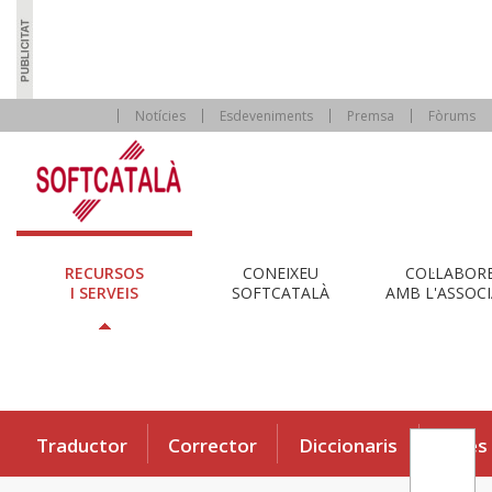
Notícies
Esdeveniments
Premsa
Fòrums
RECURSOS
CONEIXEU
COL·LABOR
I SERVEIS
SOFTCATALÀ
AMB L'ASSOCI
Traductor
Corrector
Diccionaris
Eines