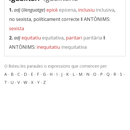
1.
adj
(
llenguatge
)
epicè
epicena
,
inclusiu
inclusiva
,
no sexista, políticament correcte ‖
ANTÒNIMS:
sexista
2.
adj
equitatiu
equitativa
,
paritari
paritària
‖
ANTÒNIMS:
inequitatiu
inequitativa
O llisteu les paraules o expressions que comencen per:
A
-
B
-
C
-
D
-
E
-
F
-
G
-
H
-
I
-
J
-
K
-
L
-
M
-
N
-
O
-
P
-
Q
-
R
-
S
-
T
-
U
-
V
-
W
-
X
-
Y
-
Z