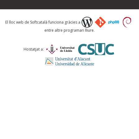
Què proposeu?
El lloc web de Softcatalà funciona gràcies a
entre altre programari lliure.
Comentari *
Hostatjat a:
ENVIA