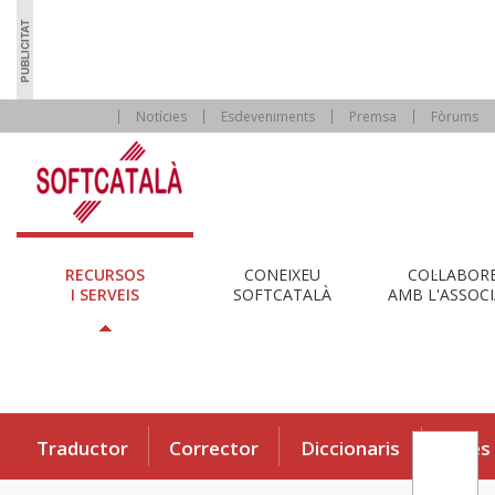
Notícies
Esdeveniments
Premsa
Fòrums
RECURSOS
CONEIXEU
COL·LABOR
I SERVEIS
SOFTCATALÀ
AMB L'ASSOCI
Traductor
Corrector
Diccionaris
Eines