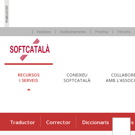
Notícies
Esdeveniments
Premsa
Fòrums
RECURSOS
CONEIXEU
COL·LABOR
I SERVEIS
SOFTCATALÀ
AMB L'ASSOCI
Traductor
Corrector
Diccionaris
Eines