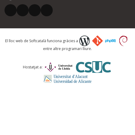
El vostre correu electrònic *
Què proposeu?
El lloc web de Softcatalà funciona gràcies a
entre altre programari lliure.
Comentari *
Hostatjat a:
ENVIA