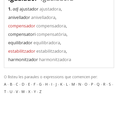
1.
adj
ajustador
ajustadora
,
anivellador
anivelladora
,
compensador
compensadora
,
compensatori
compensatòria
,
equilibrador
equilibradora
,
estabilitzador
estabilitzadora
,
harmonitzador
harmonitzadora
O llisteu les paraules o expressions que comencen per:
A
-
B
-
C
-
D
-
E
-
F
-
G
-
H
-
I
-
J
-
K
-
L
-
M
-
N
-
O
-
P
-
Q
-
R
-
S
-
T
-
U
-
V
-
W
-
X
-
Y
-
Z