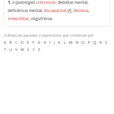
1.
n
(
patologia
)
cretinisme
, debilitat mental,
deficiència mental,
discapacitat
(
f
),
idiotesa
,
imbecil·litat
, oligofrènia
O llisteu les paraules o expressions que comencen per:
A
-
B
-
C
-
D
-
E
-
F
-
G
-
H
-
I
-
J
-
K
-
L
-
M
-
N
-
O
-
P
-
Q
-
R
-
S
-
T
-
U
-
V
-
W
-
X
-
Y
-
Z