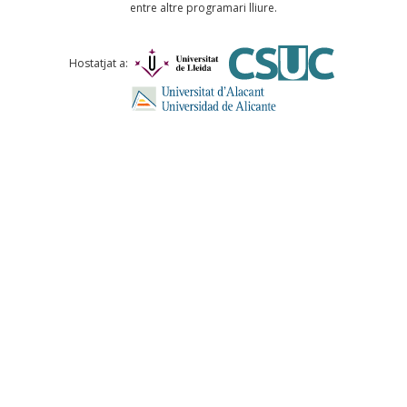
entre altre programari lliure.
Comentari *
Hostatjat a:
ENVIA