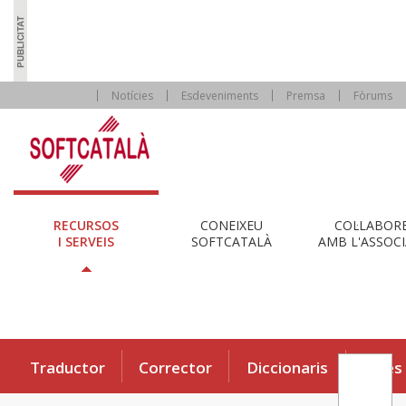
Notícies
Esdeveniments
Premsa
Fòrums
RECURSOS
CONEIXEU
COL·LABOR
I SERVEIS
SOFTCATALÀ
AMB L'ASSOCI
Traductor
Corrector
Diccionaris
Eines