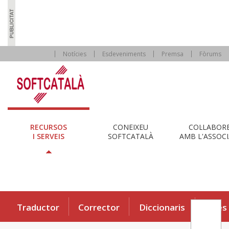
Notícies
Esdeveniments
Premsa
Fòrums
RECURSOS
CONEIXEU
COL·LABOR
I SERVEIS
SOFTCATALÀ
AMB L'ASSOCI
Traductor
Corrector
Diccionaris
Eines