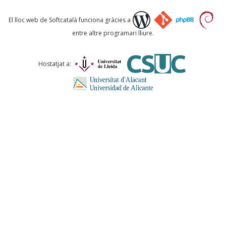
Què proposeu?
El lloc web de Softcatalà funciona gràcies a
entre altre programari lliure.
Comentari *
Hostatjat a:
ENVIA