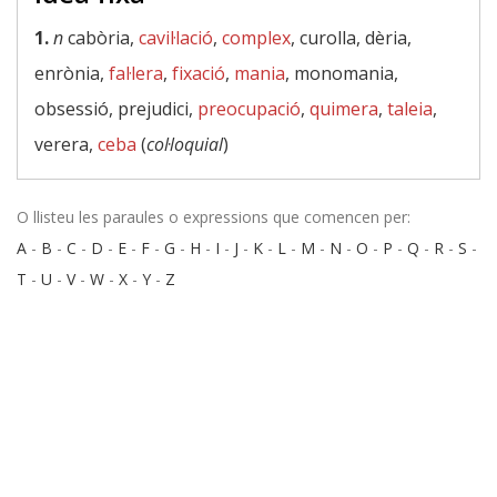
1.
n
cabòria,
cavil·lació
,
complex
, curolla, dèria,
enrònia,
fal·lera
,
fixació
,
mania
, monomania,
obsessió, prejudici,
preocupació
,
quimera
,
taleia
,
verera,
ceba
(
col·loquial
)
O llisteu les paraules o expressions que comencen per:
A
-
B
-
C
-
D
-
E
-
F
-
G
-
H
-
I
-
J
-
K
-
L
-
M
-
N
-
O
-
P
-
Q
-
R
-
S
-
T
-
U
-
V
-
W
-
X
-
Y
-
Z