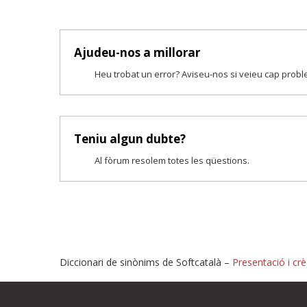
Ajudeu-nos a millorar
Heu trobat un error? Aviseu-nos si veieu cap prob
Teniu algun dubte?
Al fòrum resolem totes les qüestions.
Diccionari de sinònims de Softcatalà –
Presentació i crè