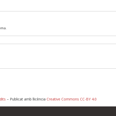
lema.
dits
– Publicat amb llicència
Creative Commons CC-BY 4.0