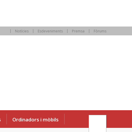
Notícies
Esdeveniments
Premsa
Fòrums
s
Ordinadors i mòbils