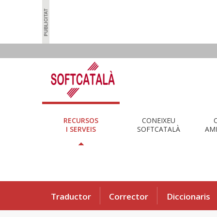
RECURSOS
CONEIXEU
I SERVEIS
SOFTCATALÀ
AMB
Traductor
Corrector
Diccionaris