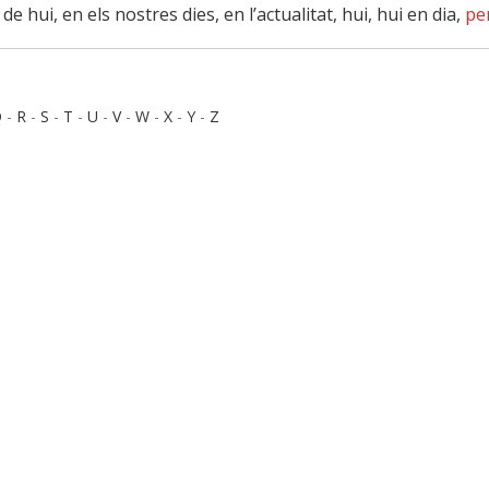
e hui, en els nostres dies, en l’actualitat, hui, hui en dia,
pe
Q
-
R
-
S
-
T
-
U
-
V
-
W
-
X
-
Y
-
Z