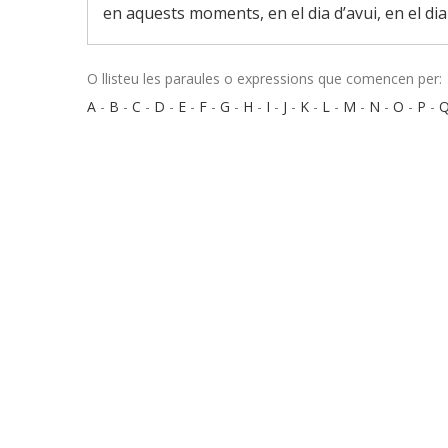
en aquests moments, en el dia d’avui, en el dia d
O llisteu les paraules o expressions que comencen per:
A
-
B
-
C
-
D
-
E
-
F
-
G
-
H
-
I
-
J
-
K
-
L
-
M
-
N
-
O
-
P
-