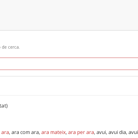
ó de cerca.
tat)
,
ara
, ara com ara,
ara mateix
,
ara per ara
, avui, avui dia, a