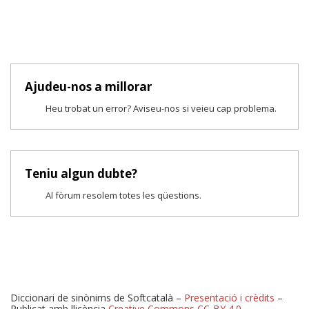
Ajudeu-nos a millorar
Heu trobat un error? Aviseu-nos si veieu cap problema.
Teniu algun dubte?
Al fòrum resolem totes les qüestions.
Diccionari de sinònims de Softcatalà –
Presentació i crèdits
–
Publicat amb llicència
Creative Commons CC-BY 4.0