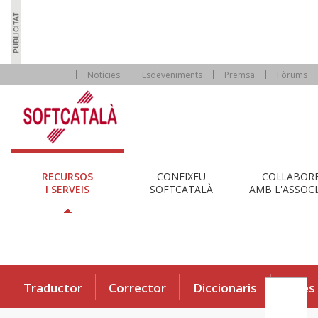
Notícies
Esdeveniments
Premsa
Fòrums
RECURSOS
CONEIXEU
COL·LABOR
I SERVEIS
SOFTCATALÀ
AMB L'ASSOCI
Traductor
Corrector
Diccionaris
Eines