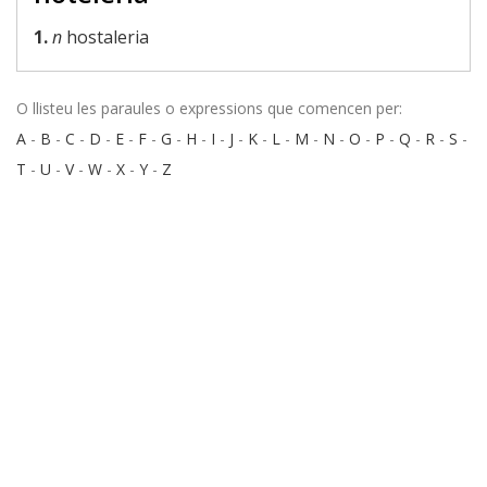
1.
n
hostaleria
O llisteu les paraules o expressions que comencen per:
A
-
B
-
C
-
D
-
E
-
F
-
G
-
H
-
I
-
J
-
K
-
L
-
M
-
N
-
O
-
P
-
Q
-
R
-
S
-
T
-
U
-
V
-
W
-
X
-
Y
-
Z