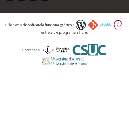
Què proposeu?
El lloc web de Softcatalà funciona gràcies a
entre altre programari lliure.
Comentari *
Hostatjat a:
ENVIA