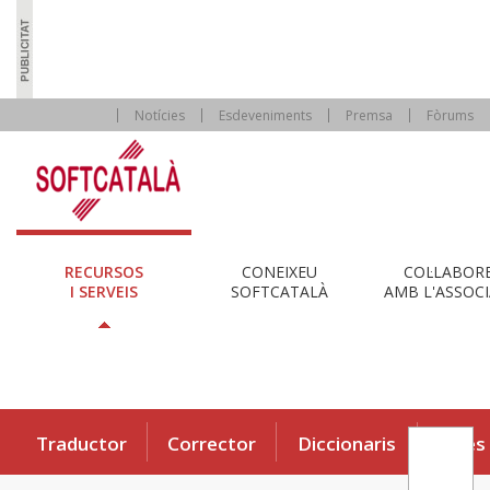
Notícies
Esdeveniments
Premsa
Fòrums
RECURSOS
CONEIXEU
COL·LABOR
I SERVEIS
SOFTCATALÀ
AMB L'ASSOCI
Traductor
Corrector
Diccionaris
Eines