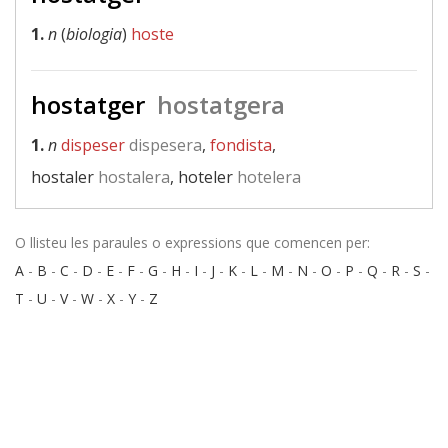
1.
n
(
biologia
)
hoste
hostatger
hostatgera
1.
n
dispeser
dispesera
,
fondista
,
hostaler
hostalera
, hoteler
hotelera
O llisteu les paraules o expressions que comencen per:
A
-
B
-
C
-
D
-
E
-
F
-
G
-
H
-
I
-
J
-
K
-
L
-
M
-
N
-
O
-
P
-
Q
-
R
-
S
-
T
-
U
-
V
-
W
-
X
-
Y
-
Z