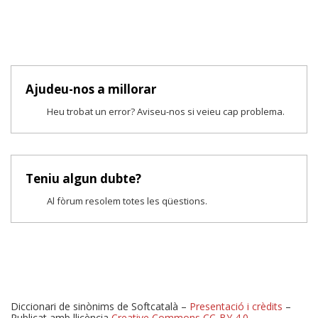
Ajudeu-nos a millorar
Heu trobat un error? Aviseu-nos si veieu cap problema.
Teniu algun dubte?
Al fòrum resolem totes les qüestions.
Diccionari de sinònims de Softcatalà –
Presentació i crèdits
–
Publicat amb llicència
Creative Commons CC-BY 4.0