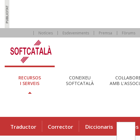
Notícies
Esdeveniments
Premsa
Fòrums
RECURSOS
CONEIXEU
COL·LABOR
I SERVEIS
SOFTCATALÀ
AMB L'ASSOCI
Traductor
Corrector
Diccionaris
Eines