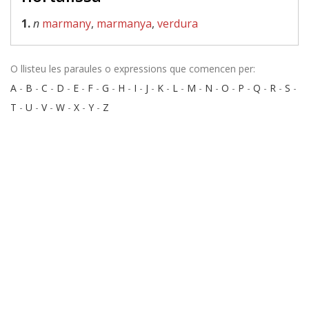
1.
n
marmany
,
marmanya
,
verdura
O llisteu les paraules o expressions que comencen per:
A
-
B
-
C
-
D
-
E
-
F
-
G
-
H
-
I
-
J
-
K
-
L
-
M
-
N
-
O
-
P
-
Q
-
R
-
S
-
T
-
U
-
V
-
W
-
X
-
Y
-
Z