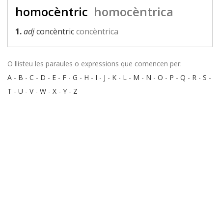
homocèntric
homocèntrica
1.
adj
concèntric
concèntrica
O llisteu les paraules o expressions que comencen per:
A
-
B
-
C
-
D
-
E
-
F
-
G
-
H
-
I
-
J
-
K
-
L
-
M
-
N
-
O
-
P
-
Q
-
R
-
S
-
T
-
U
-
V
-
W
-
X
-
Y
-
Z