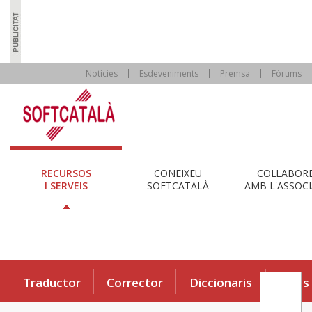
Notícies
Esdeveniments
Premsa
Fòrums
RECURSOS
CONEIXEU
COL·LABOR
I SERVEIS
SOFTCATALÀ
AMB L'ASSOCI
Traductor
Corrector
Diccionaris
Eines