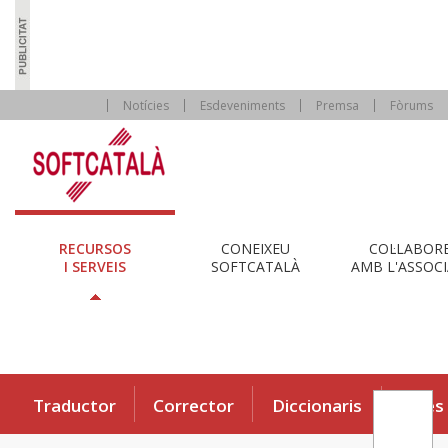
Notícies
Esdeveniments
Premsa
Fòrums
RECURSOS
CONEIXEU
COL·LABOR
I SERVEIS
SOFTCATALÀ
AMB L'ASSOCI
Traductor
Corrector
Diccionaris
Eines