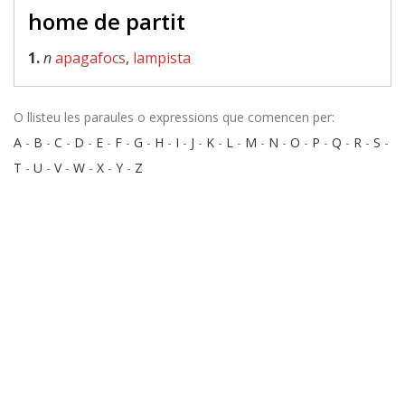
home de partit
1.
n
apagafocs
,
lampista
O llisteu les paraules o expressions que comencen per:
A
-
B
-
C
-
D
-
E
-
F
-
G
-
H
-
I
-
J
-
K
-
L
-
M
-
N
-
O
-
P
-
Q
-
R
-
S
-
T
-
U
-
V
-
W
-
X
-
Y
-
Z