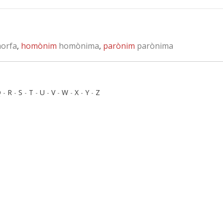
orfa
,
homònim
homònima
,
parònim
parònima
Q
-
R
-
S
-
T
-
U
-
V
-
W
-
X
-
Y
-
Z