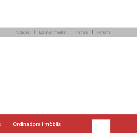
Notícies
Esdeveniments
Premsa
Fòrums
s
Ordinadors i mòbils