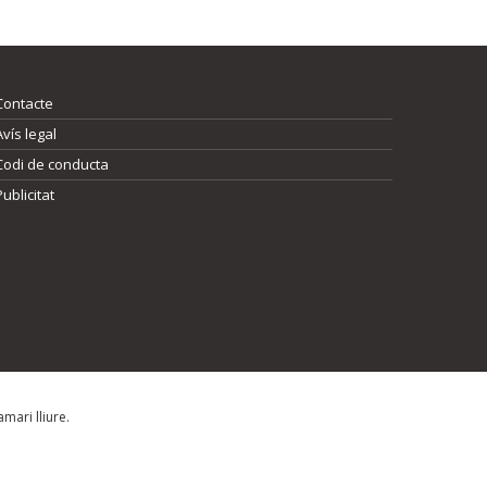
Contacte
Avís legal
Codi de conducta
Publicitat
mari lliure.