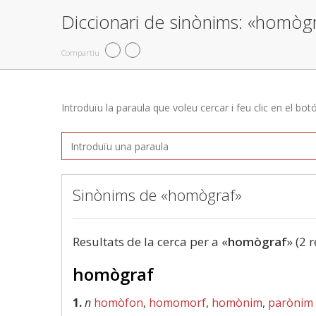
Diccionari de sinònims: «homòg
Compartiu
Introduïu la paraula que voleu cercar i feu clic en el bot
Sinònims de «homògraf»
Resultats de la cerca per a «
homògraf
» (2 
homògraf
1.
n
homòfon
,
homomorf
,
homònim
,
parònim