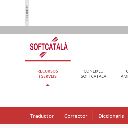
RECURSOS
CONEIXEU
I SERVEIS
SOFTCATALÀ
AMB
Traductor
Corrector
Diccionaris