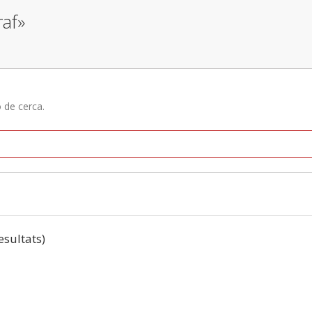
raf»
ó de cerca.
resultats)