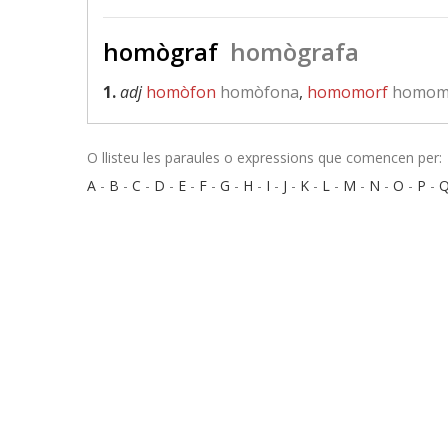
homògraf
homògrafa
1.
adj
homòfon
homòfona
,
homomorf
homom
O llisteu les paraules o expressions que comencen per:
A
-
B
-
C
-
D
-
E
-
F
-
G
-
H
-
I
-
J
-
K
-
L
-
M
-
N
-
O
-
P
-