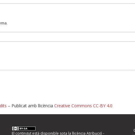
lema.
dits
– Publicat amb llicència
Creative Commons CC-BY 4.0
nformeu d'errors
El contingut està disponible sota la llicència
Atribució -