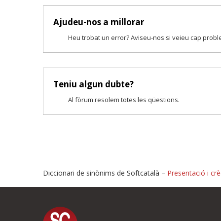
Ajudeu-nos a millorar
Heu trobat un error? Aviseu-nos si veieu cap prob
Teniu algun dubte?
Al fòrum resolem totes les qüestions.
Diccionari de sinònims de Softcatalà –
Presentació i crè
Proposeu-nos millores o i