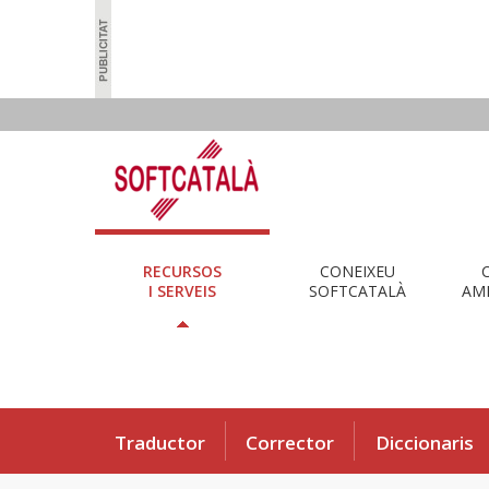
RECURSOS
CONEIXEU
I SERVEIS
SOFTCATALÀ
AMB
Traductor
Corrector
Diccionaris