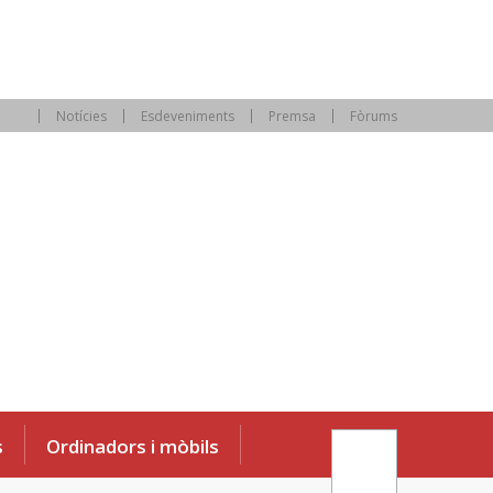
Notícies
Esdeveniments
Premsa
Fòrums
s
Ordinadors i mòbils