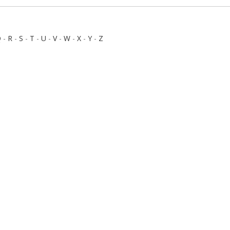
Q
-
R
-
S
-
T
-
U
-
V
-
W
-
X
-
Y
-
Z