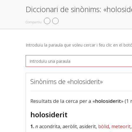
Diccionari de sinònims: «holosid
Compartiu
Introduïu la paraula que voleu cercar i feu clic en el bot
Sinònims de «holosiderit»
Resultats de la cerca per a «
holosiderit
» (1 
holosiderit
1.
n
acondrita, aeròlit, asiderit,
bòlid
,
meteorit