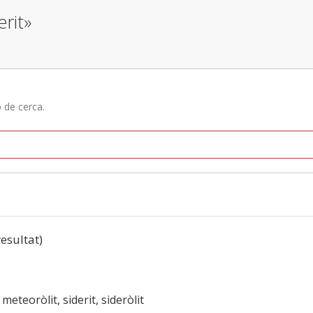
erit»
ó de cerca.
resultat)
, meteoròlit, siderit, sideròlit