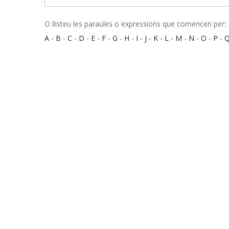
O llisteu les paraules o expressions que comencen per:
A
-
B
-
C
-
D
-
E
-
F
-
G
-
H
-
I
-
J
-
K
-
L
-
M
-
N
-
O
-
P
-