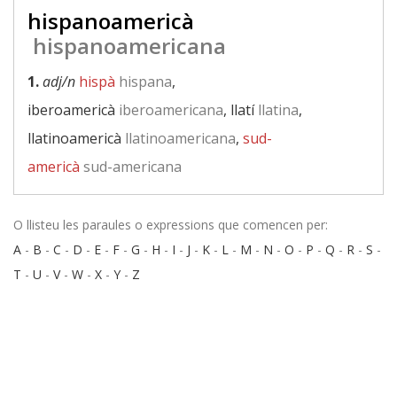
hispanoamericà
hispanoamericana
1.
adj/n
hispà
hispana
,
iberoamericà
iberoamericana
, llatí
llatina
,
llatinoamericà
llatinoamericana
,
sud-
americà
sud-americana
O llisteu les paraules o expressions que comencen per:
A
-
B
-
C
-
D
-
E
-
F
-
G
-
H
-
I
-
J
-
K
-
L
-
M
-
N
-
O
-
P
-
Q
-
R
-
S
-
T
-
U
-
V
-
W
-
X
-
Y
-
Z