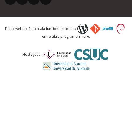
El vostre correu electrònic *
Què proposeu?
El lloc web de Softcatalà funciona gràcies a
entre altre programari lliure.
Comentari *
Hostatjat a:
ENVIA