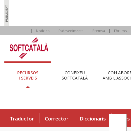
Notícies
Esdeveniments
Premsa
Fòrums
RECURSOS
CONEIXEU
COL·LABOR
I SERVEIS
SOFTCATALÀ
AMB L'ASSOCI
Traductor
Corrector
Diccionaris
Eines