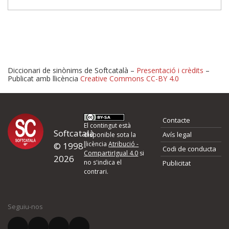
Diccionari de sinònims de Softcatalà –
Presentació i crèdits
–
Publicat amb llicència
Creative Commons CC-BY 4.0
Proposeu-nos millores o 
Contacte
d'errors
El contingut està
Softcatalà
Avís legal
disponible sota la
llicència
Atribució -
© 1998-
Codi de conducta
Si heu trobat un error o voleu proposar alguna millora, ompliu els ca
CompartirIgual 4.0
si
2026
quina és la millora que proposeu o l'error del qual voleu informar-no
no s'indica el
Publicitat
contrari.
El vostre nom *
Seguiu-nos