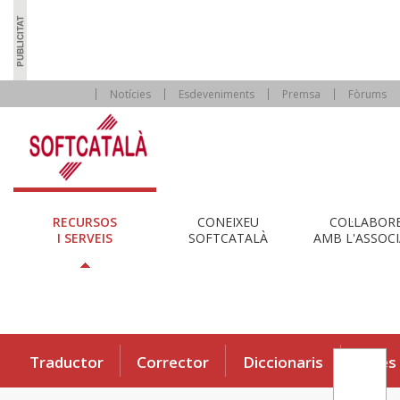
Notícies
Esdeveniments
Premsa
Fòrums
RECURSOS
CONEIXEU
COL·LABOR
I SERVEIS
SOFTCATALÀ
AMB L'ASSOCI
Traductor
Corrector
Diccionaris
Eines