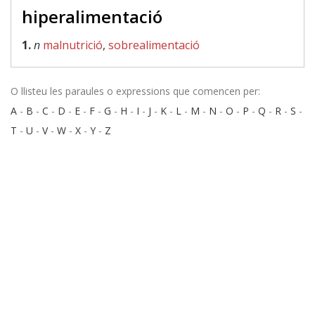
hiperalimentació
1.
n
malnutrició
,
sobrealimentació
O llisteu les paraules o expressions que comencen per:
A
-
B
-
C
-
D
-
E
-
F
-
G
-
H
-
I
-
J
-
K
-
L
-
M
-
N
-
O
-
P
-
Q
-
R
-
S
-
T
-
U
-
V
-
W
-
X
-
Y
-
Z