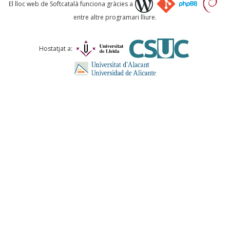
Què proposeu?
El lloc web de Softcatalà funciona gràcies a
entre altre programari lliure.
Comentari *
Hostatjat a:
ENVIA