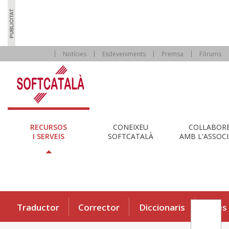
Notícies
Esdeveniments
Premsa
Fòrums
RECURSOS
CONEIXEU
COL·LABOR
I SERVEIS
SOFTCATALÀ
AMB L'ASSOCI
Traductor
Corrector
Diccionaris
Eines