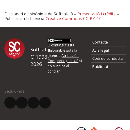
Diccionari de sinònims de Softcatalà –
Presentació i crèdits
–
Publicat amb llicència
Creative Commons CC-BY 4.0
Proposeu-nos millores o 
Contacte
d'errors
El contingut està
Softcatalà
Avís legal
disponible sota la
llicència
Atribució -
© 1998-
Codi de conducta
Si heu trobat un error o voleu proposar alguna millora, ompliu els ca
CompartirIgual 4.0
si
2026
quina és la millora que proposeu o l'error del qual voleu informar-no
no s'indica el
Publicitat
contrari.
El vostre nom *
Seguiu-nos
El vostre correu electrònic *