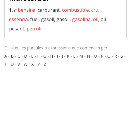
1.
n
benzina
, carburant,
combustible
,
cru
,
essència
, fuel, gasoil, gasoli,
gasolina
,
oli
, oli
pesant,
petroli
O llisteu les paraules o expressions que comencen per:
A
-
B
-
C
-
D
-
E
-
F
-
G
-
H
-
I
-
J
-
K
-
L
-
M
-
N
-
O
-
P
-
Q
-
R
-
S
-
T
-
U
-
V
-
W
-
X
-
Y
-
Z