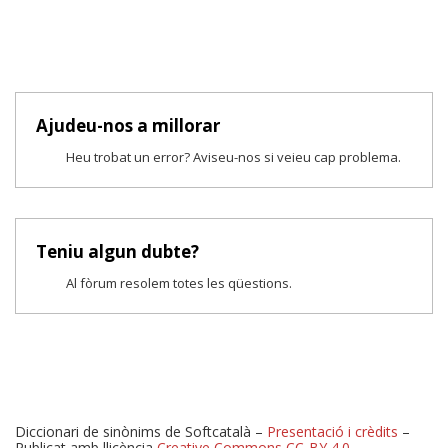
Ajudeu-nos a millorar
Heu trobat un error? Aviseu-nos si veieu cap problema.
Teniu algun dubte?
Al fòrum resolem totes les qüestions.
Diccionari de sinònims de Softcatalà –
Presentació i crèdits
–
Publicat amb llicència
Creative Commons CC-BY 4.0