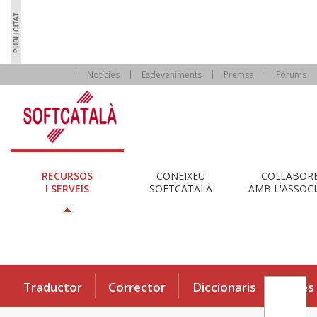
Notícies
Esdeveniments
Premsa
Fòrums
RECURSOS
CONEIXEU
COL·LABOR
I SERVEIS
SOFTCATALÀ
AMB L'ASSOCI
Traductor
Corrector
Diccionaris
Eines