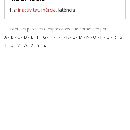
1.
n
inactivitat
,
inèrcia
, latència
O llisteu les paraules o expressions que comencen per:
A
-
B
-
C
-
D
-
E
-
F
-
G
-
H
-
I
-
J
-
K
-
L
-
M
-
N
-
O
-
P
-
Q
-
R
-
S
-
T
-
U
-
V
-
W
-
X
-
Y
-
Z