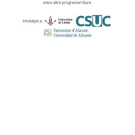
entre altre programari lliure.
Comentari *
Hostatjat a:
ENVIA