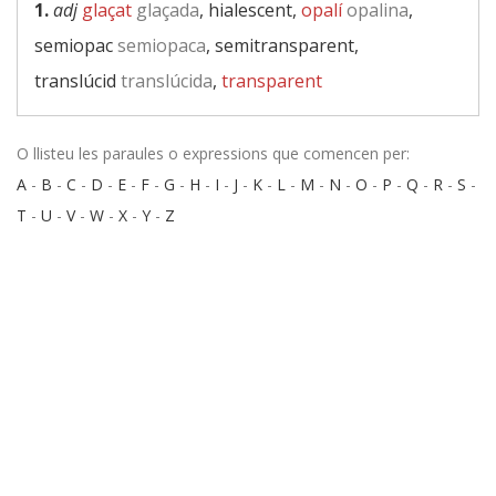
1.
adj
glaçat
glaçada
, hialescent,
opalí
opalina
,
semiopac
semiopaca
, semitransparent,
translúcid
translúcida
,
transparent
O llisteu les paraules o expressions que comencen per:
A
-
B
-
C
-
D
-
E
-
F
-
G
-
H
-
I
-
J
-
K
-
L
-
M
-
N
-
O
-
P
-
Q
-
R
-
S
-
T
-
U
-
V
-
W
-
X
-
Y
-
Z