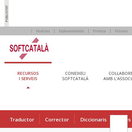
Notícies
Esdeveniments
Premsa
Fòrums
RECURSOS
CONEIXEU
COL·LABOR
I SERVEIS
SOFTCATALÀ
AMB L'ASSOCI
Traductor
Corrector
Diccionaris
Eines