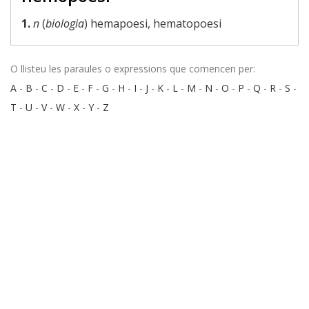
1.
n
(
biologia
) hemapoesi, hematopoesi
O llisteu les paraules o expressions que comencen per:
A
-
B
-
C
-
D
-
E
-
F
-
G
-
H
-
I
-
J
-
K
-
L
-
M
-
N
-
O
-
P
-
Q
-
R
-
S
-
T
-
U
-
V
-
W
-
X
-
Y
-
Z