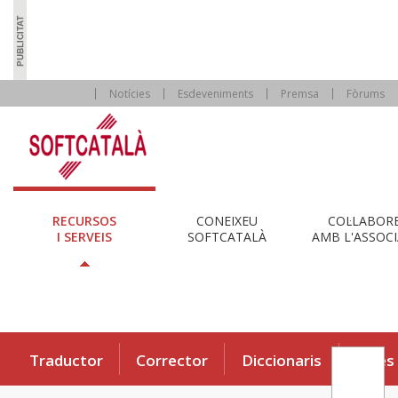
Notícies
Esdeveniments
Premsa
Fòrums
RECURSOS
CONEIXEU
COL·LABOR
I SERVEIS
SOFTCATALÀ
AMB L'ASSOCI
Traductor
Corrector
Diccionaris
Eines