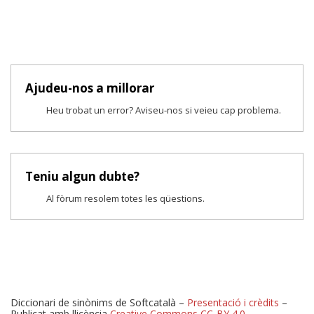
Ajudeu-nos a millorar
Heu trobat un error? Aviseu-nos si veieu cap problema.
Teniu algun dubte?
Al fòrum resolem totes les qüestions.
Diccionari de sinònims de Softcatalà –
Presentació i crèdits
–
Publicat amb llicència
Creative Commons CC-BY 4.0