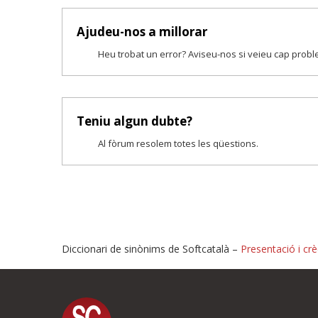
Ajudeu-nos a millorar
Heu trobat un error? Aviseu-nos si veieu cap prob
Teniu algun dubte?
Al fòrum resolem totes les qüestions.
Diccionari de sinònims de Softcatalà –
Presentació i crè
Proposeu-nos millores o i