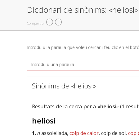
Diccionari de sinònims: «heliosi»
Compartiu
Introduïu la paraula que voleu cercar i feu clic en el bot
Sinònims de «heliosi»
Resultats de la cerca per a «
heliosi
» (1 resul
heliosi
1.
n
assolellada,
colp de calor
, colp de sol,
cop 