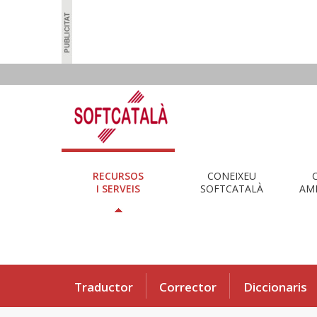
RECURSOS
CONEIXEU
I SERVEIS
SOFTCATALÀ
AMB
Traductor
Corrector
Diccionaris