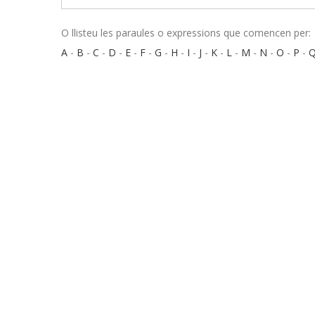
O llisteu les paraules o expressions que comencen per:
A
-
B
-
C
-
D
-
E
-
F
-
G
-
H
-
I
-
J
-
K
-
L
-
M
-
N
-
O
-
P
-