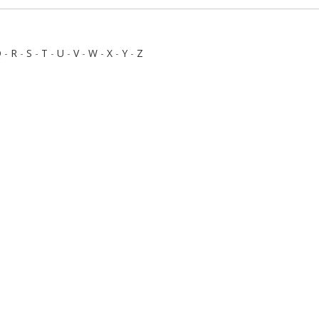
Q
-
R
-
S
-
T
-
U
-
V
-
W
-
X
-
Y
-
Z