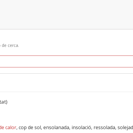
ó de cerca.
tat)
de calor
, cop de sol, ensolanada, insolació, ressolada, solejad