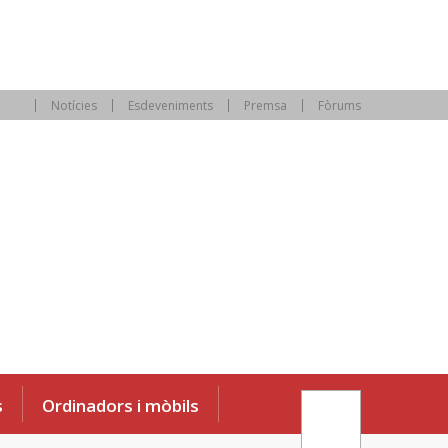
Notícies
Esdeveniments
Premsa
Fòrums
s
Ordinadors i mòbils