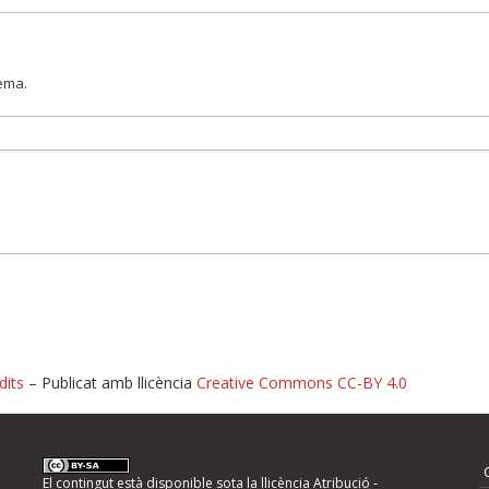
lema.
dits
– Publicat amb llicència
Creative Commons CC-BY 4.0
nformeu d'errors
El contingut està disponible sota la llicència
Atribució -