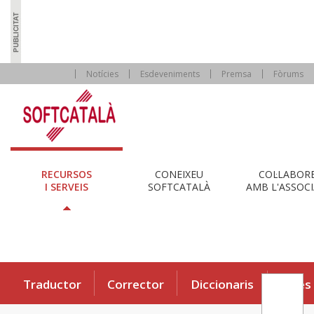
Notícies
Esdeveniments
Premsa
Fòrums
RECURSOS
CONEIXEU
COL·LABOR
I SERVEIS
SOFTCATALÀ
AMB L'ASSOCI
Traductor
Corrector
Diccionaris
Eines