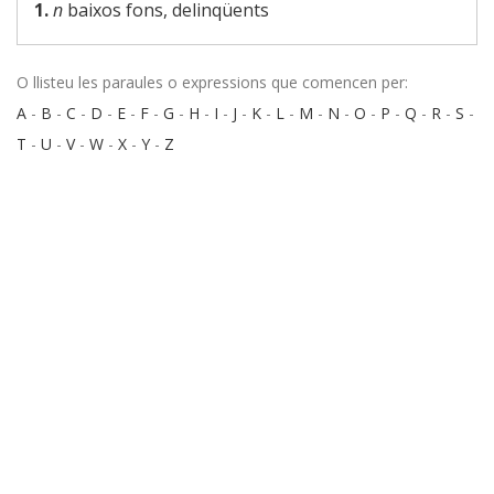
1.
n
baixos fons, delinqüents
O llisteu les paraules o expressions que comencen per:
A
-
B
-
C
-
D
-
E
-
F
-
G
-
H
-
I
-
J
-
K
-
L
-
M
-
N
-
O
-
P
-
Q
-
R
-
S
-
T
-
U
-
V
-
W
-
X
-
Y
-
Z