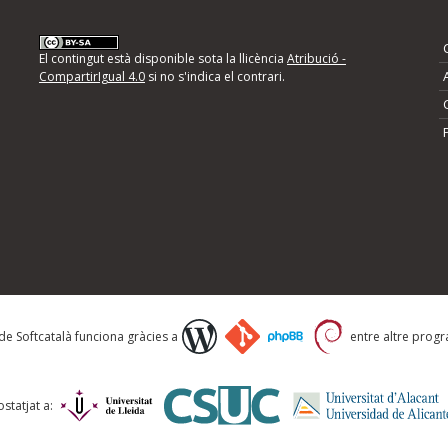
nformeu d'errors
El contingut està disponible sota la llicència
Atribució -
CompartirIgual 4.0
si no s'indica el contrari.
mps següents i descriviu quina és la millora que
 de Softcatalà funciona gràcies a
entre altre progra
statjat a: