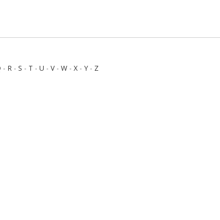
Q
-
R
-
S
-
T
-
U
-
V
-
W
-
X
-
Y
-
Z