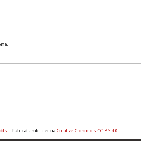
lema.
dits
– Publicat amb llicència
Creative Commons CC-BY 4.0