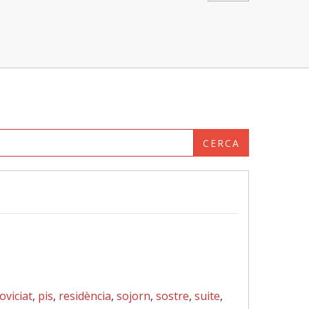
CERCA
oviciat
,
pis
,
residència
,
sojorn
,
sostre
,
suite
,