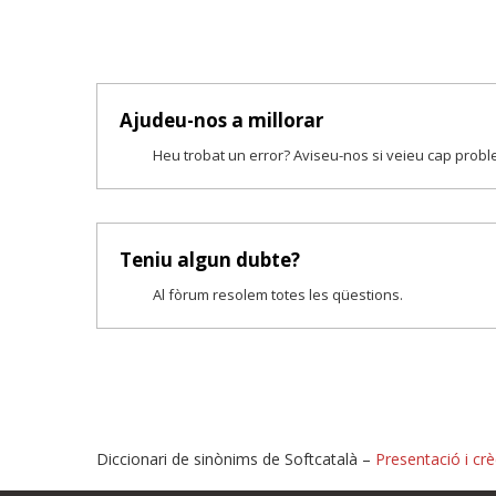
Ajudeu-nos a millorar
Heu trobat un error? Aviseu-nos si veieu cap prob
Teniu algun dubte?
Al fòrum resolem totes les qüestions.
Diccionari de sinònims de Softcatalà –
Presentació i crè