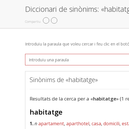
Diccionari de sinònims: «habitat
Compartiu
Introduïu la paraula que voleu cercar i feu clic en el bot
Sinònims de «habitatge»
Resultats de la cerca per a «
habitatge
» (1 r
habitatge
1.
n
apartament
,
aparthotel
,
casa
,
domicili
,
est