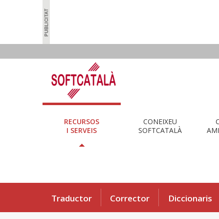
RECURSOS
CONEIXEU
I SERVEIS
SOFTCATALÀ
AMB
Traductor
Corrector
Diccionaris