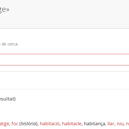
ge»
ó de cerca.
esultat)
atge
,
foc
(
història
),
habitació
,
habitacle
, habitança,
llar
,
niu
,
n