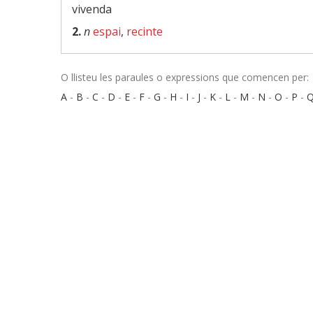
vivenda
2.
n
espai
,
recinte
O llisteu les paraules o expressions que comencen per:
A
-
B
-
C
-
D
-
E
-
F
-
G
-
H
-
I
-
J
-
K
-
L
-
M
-
N
-
O
-
P
-