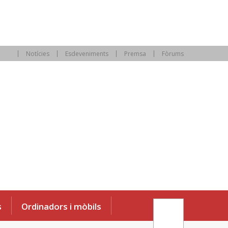
Notícies
Esdeveniments
Premsa
Fòrums
s
Ordinadors i mòbils