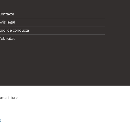
Contacte
Avís legal
Codi de conducta
Publicitat
mari lliure.