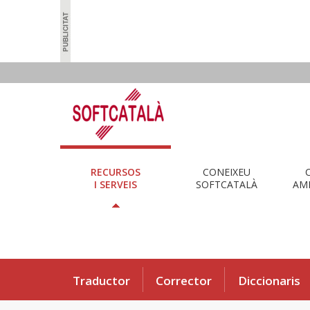
RECURSOS
CONEIXEU
I SERVEIS
SOFTCATALÀ
AMB
Traductor
Corrector
Diccionaris