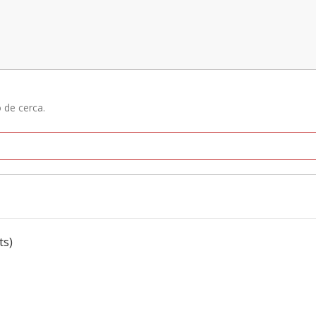
ó de cerca.
ts)