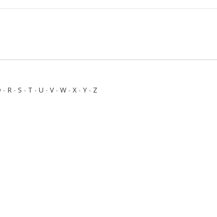
Q
-
R
-
S
-
T
-
U
-
V
-
W
-
X
-
Y
-
Z