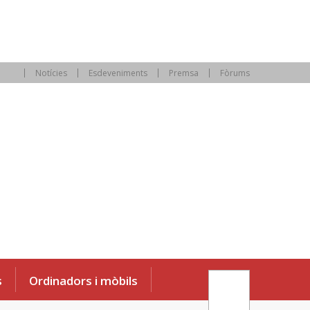
Notícies
Esdeveniments
Premsa
Fòrums
s
Ordinadors i mòbils