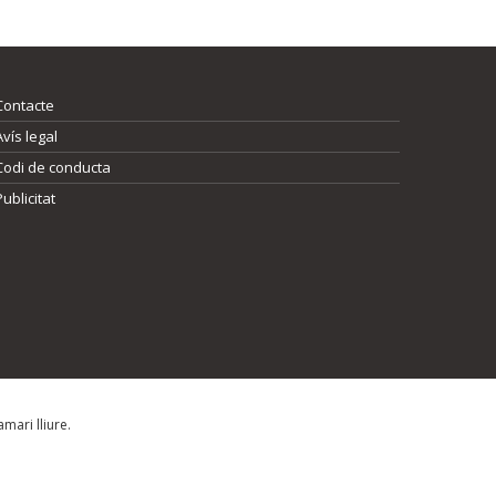
Contacte
Avís legal
Codi de conducta
Publicitat
mari lliure.