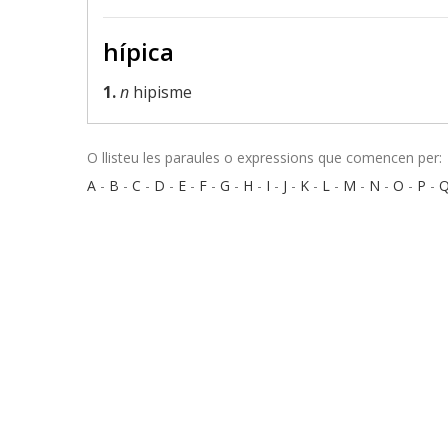
hípica
1.
n
hipisme
O llisteu les paraules o expressions que comencen per:
A
-
B
-
C
-
D
-
E
-
F
-
G
-
H
-
I
-
J
-
K
-
L
-
M
-
N
-
O
-
P
-