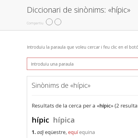
Diccionari de sinònims: «hípic»
Compartiu
Introduïu la paraula que voleu cercar i feu clic en el bot
Sinònims de «hípic»
Resultats de la cerca per a «
hípic
» (2 resulta
hípic
hípica
1.
adj
eqüestre,
equí
equina