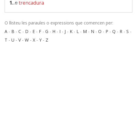
1.
n
trencadura
O llisteu les paraules o expressions que comencen per:
A
-
B
-
C
-
D
-
E
-
F
-
G
-
H
-
I
-
J
-
K
-
L
-
M
-
N
-
O
-
P
-
Q
-
R
-
S
-
T
-
U
-
V
-
W
-
X
-
Y
-
Z