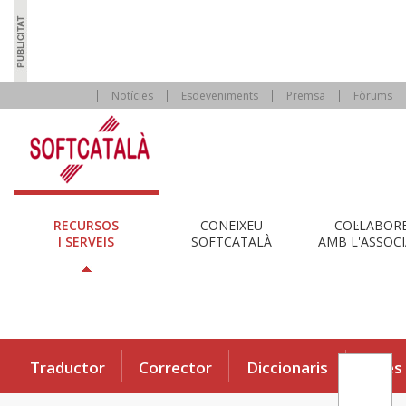
Notícies
Esdeveniments
Premsa
Fòrums
RECURSOS
CONEIXEU
COL·LABOR
I SERVEIS
SOFTCATALÀ
AMB L'ASSOCI
Traductor
Corrector
Diccionaris
Eines