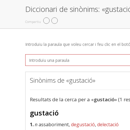
Diccionari de sinònims: «gustaci
Compartiu
Introduïu la paraula que voleu cercar i feu clic en el bot
Sinònims de «gustació»
Resultats de la cerca per a «
gustació
» (1 re
gustació
1.
n
assaboriment,
degustació
,
delectació