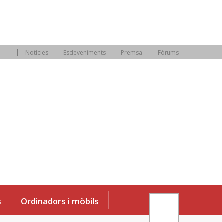
Notícies
Esdeveniments
Premsa
Fòrums
s
Ordinadors i mòbils