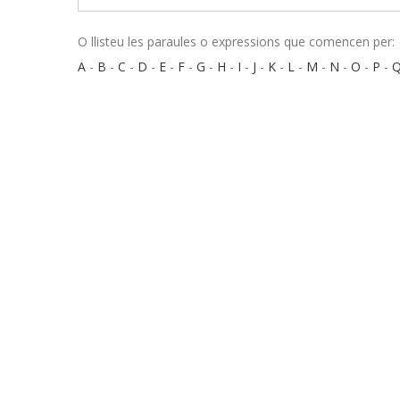
O llisteu les paraules o expressions que comencen per:
A
-
B
-
C
-
D
-
E
-
F
-
G
-
H
-
I
-
J
-
K
-
L
-
M
-
N
-
O
-
P
-