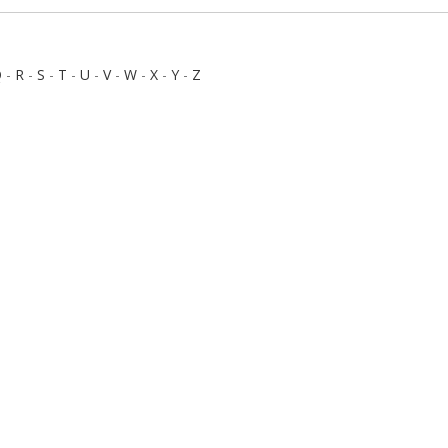
Q
-
R
-
S
-
T
-
U
-
V
-
W
-
X
-
Y
-
Z