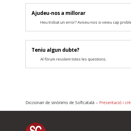
Ajudeu-nos a millorar
Heu trobat un error? Aviseu-nos si veieu cap prob
Teniu algun dubte?
Al fòrum resolem totes les qüestions.
Diccionari de sinònims de Softcatalà –
Presentació i crè
Proposeu-nos millores o i