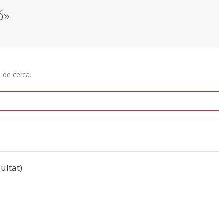
ó»
ó de cerca.
sultat)