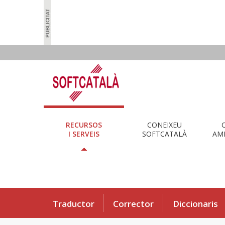
RECURSOS
CONEIXEU
I SERVEIS
SOFTCATALÀ
AMB
Traductor
Corrector
Diccionaris