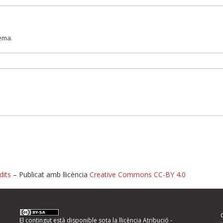
lema.
dits
– Publicat amb llicència
Creative Commons CC-BY 4.0
nformeu d'errors
El contingut està disponible sota la llicència
Atribució -