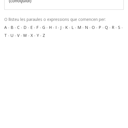
(
col·loquial
)
O llisteu les paraules o expressions que comencen per:
A
-
B
-
C
-
D
-
E
-
F
-
G
-
H
-
I
-
J
-
K
-
L
-
M
-
N
-
O
-
P
-
Q
-
R
-
S
-
T
-
U
-
V
-
W
-
X
-
Y
-
Z