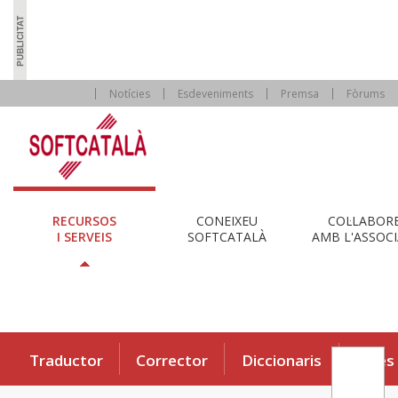
Notícies
Esdeveniments
Premsa
Fòrums
RECURSOS
CONEIXEU
COL·LABOR
I SERVEIS
SOFTCATALÀ
AMB L'ASSOCI
Traductor
Corrector
Diccionaris
Eines