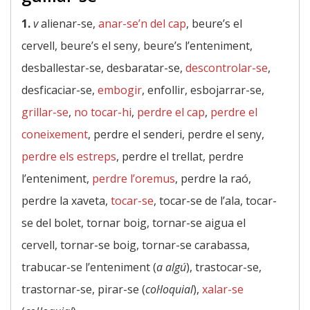
1.
v
alienar-se,
anar-se’n del cap
, beure’s el
cervell, beure’s el seny, beure’s l’enteniment,
desballestar-se, desbaratar-se,
descontrolar-se
,
desficaciar-se,
embogir
, enfollir, esbojarrar-se,
grillar-se
,
no tocar-hi
,
perdre el cap
,
perdre el
coneixement
, perdre el senderi, perdre el seny,
perdre els estreps
, perdre el trellat, perdre
l’enteniment,
perdre l’oremus
, perdre la raó,
perdre la xaveta,
tocar-se
, tocar-se de l’ala, tocar-
se del bolet, tornar boig, tornar-se aigua el
cervell, tornar-se boig, tornar-se carabassa,
trabucar-se l’enteniment (
a algú
), trastocar-se,
trastornar-se, pirar-se (
col·loquial
),
xalar-se