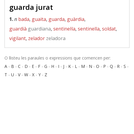
guarda jurat
1.
n
bada
,
guaita
,
guarda
,
guàrdia
,
guardià
guardiana
,
sentinel·la
,
sentinella
,
soldat
,
vigilant
,
zelador
zeladora
O llisteu les paraules o expressions que comencen per:
A
-
B
-
C
-
D
-
E
-
F
-
G
-
H
-
I
-
J
-
K
-
L
-
M
-
N
-
O
-
P
-
Q
-
R
-
S
-
T
-
U
-
V
-
W
-
X
-
Y
-
Z