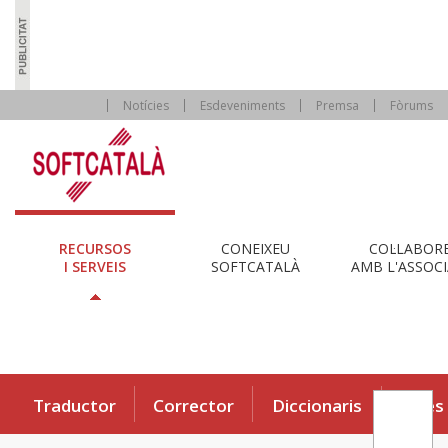
Notícies
Esdeveniments
Premsa
Fòrums
RECURSOS
CONEIXEU
COL·LABOR
I SERVEIS
SOFTCATALÀ
AMB L'ASSOCI
Traductor
Corrector
Diccionaris
Eines