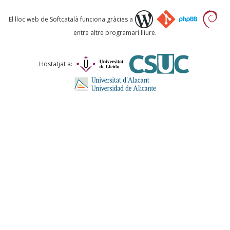
Què proposeu?
El lloc web de Softcatalà funciona gràcies a
entre altre programari lliure.
Comentari *
Hostatjat a:
ENVIA