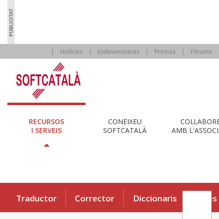
Notícies
Esdeveniments
Premsa
Fòrums
RECURSOS
CONEIXEU
COL·LABOR
I SERVEIS
SOFTCATALÀ
AMB L'ASSOCI
Traductor
Corrector
Diccionaris
Eines