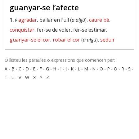
guanyar-se l’afecte
1.
v
agradar
, ballar en l’ull (
a algú
),
caure bé
,
conquistar
, fer-se de voler, fer-se estimar,
guanyar-se el cor
,
robar el cor
(
a algú
),
seduir
O llisteu les paraules o expressions que comencen per:
A
-
B
-
C
-
D
-
E
-
F
-
G
-
H
-
I
-
J
-
K
-
L
-
M
-
N
-
O
-
P
-
Q
-
R
-
S
-
T
-
U
-
V
-
W
-
X
-
Y
-
Z