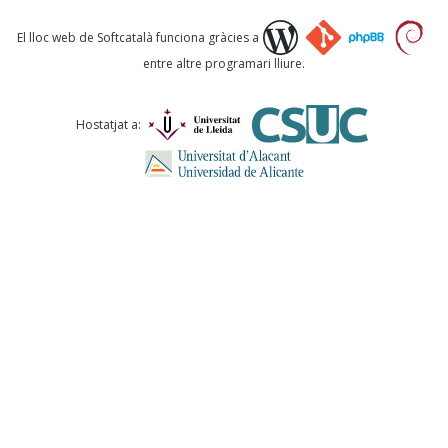
Què proposeu?
El lloc web de Softcatalà funciona gràcies a
entre altre programari lliure.
Comentari *
Hostatjat a:
ENVIA