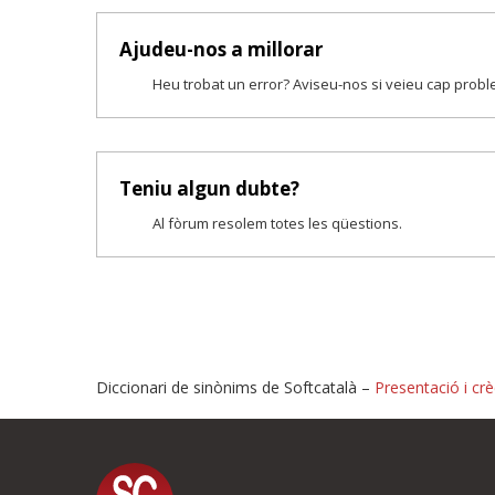
Ajudeu-nos a millorar
Heu trobat un error? Aviseu-nos si veieu cap prob
Teniu algun dubte?
Al fòrum resolem totes les qüestions.
Diccionari de sinònims de Softcatalà –
Presentació i crè
Proposeu-nos millores o i