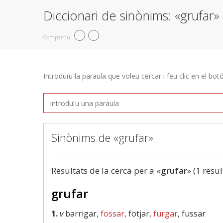
Diccionari de sinònims: «grufar»
Compartiu
Introduïu la paraula que voleu cercar i feu clic en el bot
Sinònims de «grufar»
Resultats de la cerca per a «
grufar
» (1 resul
grufar
1.
v
barrigar,
fossar
, fotjar,
furgar
, fussar