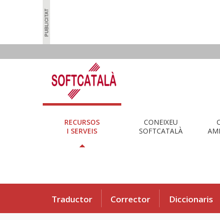
RECURSOS
CONEIXEU
I SERVEIS
SOFTCATALÀ
AMB
Traductor
Corrector
Diccionaris