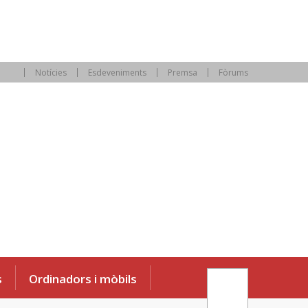
Notícies
Esdeveniments
Premsa
Fòrums
s
Ordinadors i mòbils