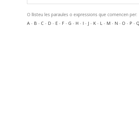
O llisteu les paraules o expressions que comencen per:
A
-
B
-
C
-
D
-
E
-
F
-
G
-
H
-
I
-
J
-
K
-
L
-
M
-
N
-
O
-
P
-