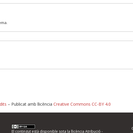
lema.
dits
– Publicat amb llicència
Creative Commons CC-BY 4.0
nformeu d'errors
El contingut està disponible sota la llicència
Atribució -