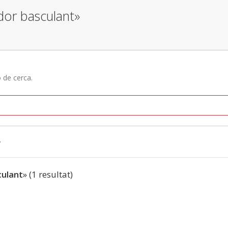
dor basculant»
ó de cerca.
»
culant
» (1 resultat)