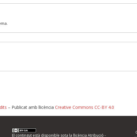
lema.
dits
– Publicat amb llicència
Creative Commons CC-BY 4.0
nformeu d'errors
El contingut està disponible sota la llicència
Atribució -