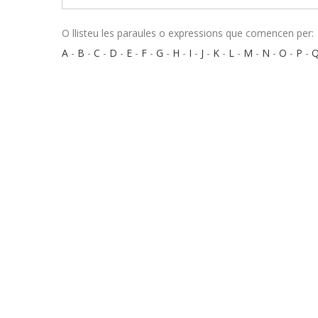
O llisteu les paraules o expressions que comencen per:
A
-
B
-
C
-
D
-
E
-
F
-
G
-
H
-
I
-
J
-
K
-
L
-
M
-
N
-
O
-
P
-