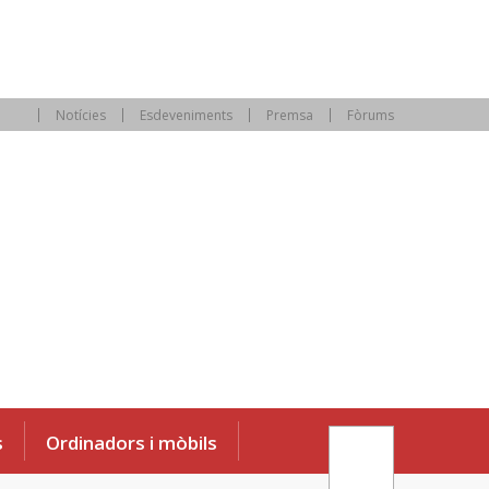
Notícies
Esdeveniments
Premsa
Fòrums
s
Ordinadors i mòbils