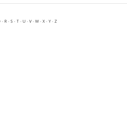
Q
-
R
-
S
-
T
-
U
-
V
-
W
-
X
-
Y
-
Z