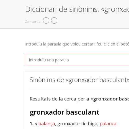
Diccionari de sinònims: «gronxa
Compartiu
Introduïu la paraula que voleu cercar i feu clic en el bot
Sinònims de «gronxador basculant
Resultats de la cerca per a «
gronxador bas
gronxador basculant
1.
n
balança
, gronxador de biga,
palanca