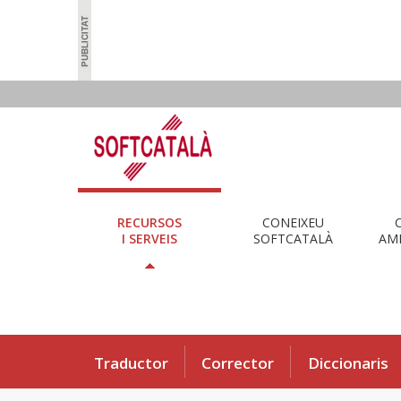
RECURSOS
CONEIXEU
I SERVEIS
SOFTCATALÀ
AMB
Traductor
Corrector
Diccionaris