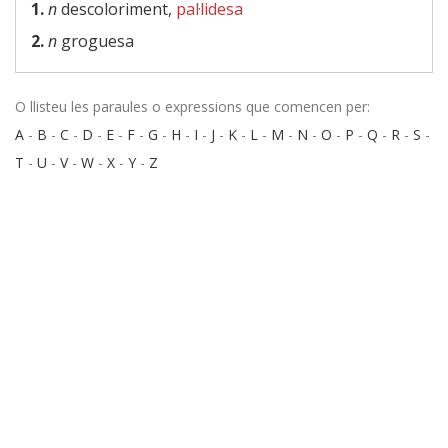
1.
n
descoloriment,
pal·lidesa
2.
n
groguesa
O llisteu les paraules o expressions que comencen per:
A
-
B
-
C
-
D
-
E
-
F
-
G
-
H
-
I
-
J
-
K
-
L
-
M
-
N
-
O
-
P
-
Q
-
R
-
S
-
T
-
U
-
V
-
W
-
X
-
Y
-
Z