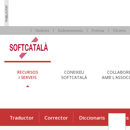
Notícies
Esdeveniments
Premsa
Fòrums
RECURSOS
CONEIXEU
COL·LABOR
I SERVEIS
SOFTCATALÀ
AMB L'ASSOCI
Traductor
Corrector
Diccionaris
Eines